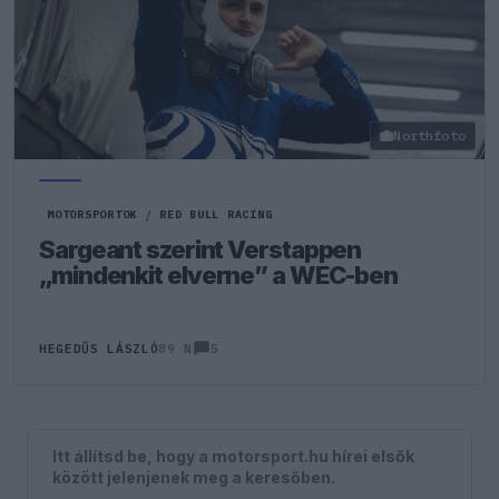
Northfoto
MOTORSPORTOK
/
RED BULL RACING
Sargeant szerint Verstappen
„mindenkit elverne” a WEC-ben
5
HEGEDŰS LÁSZLÓ
89 N
Itt állítsd be, hogy a motorsport.hu hírei elsők
között jelenjenek meg a keresőben.