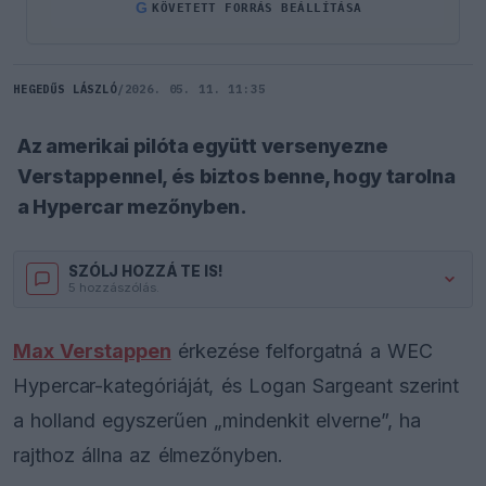
G
KÖVETETT FORRÁS BEÁLLÍTÁSA
HEGEDŰS LÁSZLÓ
/
2026. 05. 11. 11:35
Az amerikai pilóta együtt versenyezne
Verstappennel, és biztos benne, hogy tarolna
a Hypercar mezőnyben.
SZÓLJ HOZZÁ TE IS!
5 hozzászólás.
Max Verstappen
érkezése felforgatná a WEC
Hypercar-kategóriáját, és Logan Sargeant szerint
a holland egyszerűen „mindenkit elverne”, ha
rajthoz állna az élmezőnyben.