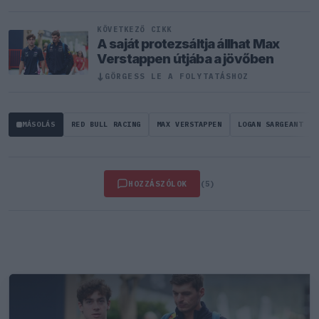
KÖVETKEZŐ CIKK
A saját protezsáltja állhat Max
Verstappen útjába a jövőben
↓
GÖRGESS LE A FOLYTATÁSHOZ
MÁSOLÁS
RED BULL RACING
MAX VERSTAPPEN
LOGAN SARGEANT
HOZZÁSZÓLOK
(5)