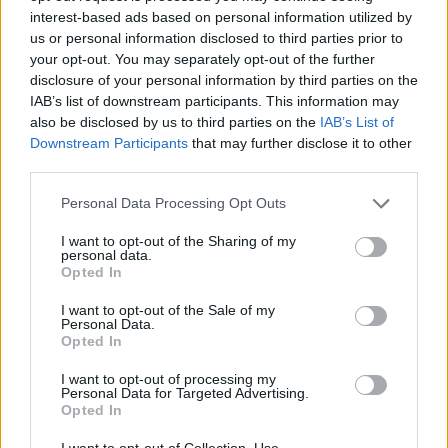
Video
interest-based ads based on personal information utilized by
a
Player
is
us or personal information disclosed to third parties prior to
loading.
modal
your opt-out. You may separately opt-out of the further
disclosure of your personal information by third parties on the
window.
IAB’s list of downstream participants. This information may
also be disclosed by us to third parties on the
IAB’s List of
Downstream Participants
that may further disclose it to other
third parties.
A 25 éves Sargeant jelenleg a Ford kötelékében
Please note that this website/app uses one or more Google
Personal Data Processing Opt Outs
versenyez a WEC-ben, idén az LMGT3-as
services and may gather and store information including but
not limited to your visit or usage behaviour. You may click to
I want to opt-out of the Sharing of my
osztályban, jövőre azonban már a gyártó új
personal data.
grant or deny consent to Google and its third-party tags to
Opted In
Hypercarját vezeti majd, amely az év végén kezdi
use your data for below specified purposes in below Google
consent section.
I want to opt-out of the Sale of my
meg pályatesztjeit több helyszínen. Nem titkolja,
Personal Data.
Opted In
hogy szívesen látná Verstappent csapattársként.
I want to opt-out of processing my
Personal Data for Targeted Advertising.
EZEKET IS AJÁNLJUK
Opted In
I want to opt-out of Collection, Use,