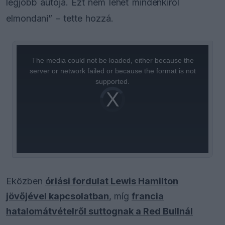
legjobb autója. Ezt nem lehet mindenkiről
elmondani” – tette hozzá.
This
is
a
The media could not be loaded, either because the
modal
window.
server or network failed or because the format is not
supported.
Video
Player
is
loading.
Eközben
óriási fordulat Lewis Hamilton
jövőjével kapcsolatban
, míg
francia
hatalomátvételről suttognak a Red Bullnál