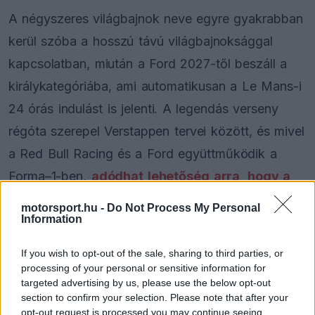
A négyszeres világbajnok neve egyre gyakrabban
kerül szóba a hosszú távú világbajnoksággal
kapcsolatban, miután a Ford 2027-től beszáll a
királykategóriába, ami automatikusan a Le Mans-i
24 órás indulást is jelenti. A legendás verseny
régóta szerepel Verstappen tervei között, és mivel
a Red Bull Racing és a Ford együttműködik a
Forma–1-ben,
adódhat lehetőség arra, hogy a
holland egy amerikai hipersportautó volánja
motorsport.hu -
Do Not Process My Personal
Information
mögé üljön
, amennyiben a versenynaptár engedi.
If you wish to opt-out of the sale, sharing to third parties, or
processing of your personal or sensitive information for
The media could not be loaded, either because
targeted advertising by us, please use the below opt-out
This
the server or network failed or because the format
section to confirm your selection. Please note that after your
is
is not supported.
opt-out request is processed you may continue seeing