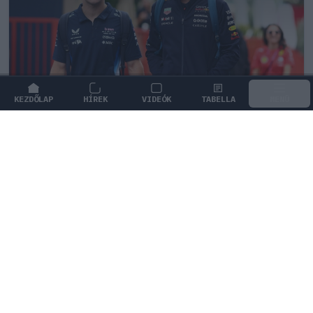
KEZDŐLAP
HÍREK
VIDEÓK
TABELLA
MENÜ
FORMA-1
/
MCLAREN
A saját protezsáltja állhat Max
Verstappen útjába a jövőben
Max Verstappen különleges tehetséget támogat, aki
akár a rivális McLarennél is kiköthet a jövőben.
0
KISS SÁNDOR
9Ó