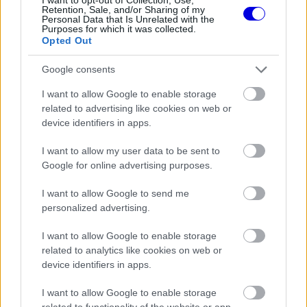
Retention, Sale, and/or Sharing of my
Personal Data that Is Unrelated with the
FORMA-1
Purposes for which it was collected.
Óriási fordulat Lewis Hamilton
Opted Out
jövőjével kapcsolatban
Google consents
I want to allow Google to enable storage
related to advertising like cookies on web or
FORMA-1
Francia hatalomátvételről
device identifiers in apps.
suttognak a Red Bullnál
I want to allow my user data to be sent to
Google for online advertising purposes.
I want to allow Google to send me
FORMA-1
Kockázatos ötlettel villant a
personalized advertising.
Ferrari, hamarosan mindenki ezt
másolhatja
I want to allow Google to enable storage
related to analytics like cookies on web or
device identifiers in apps.
A közös indulás gondolatát egyértelműen
I want to allow Google to enable storage
támogatja. „Ha vezetni fog, akkor remélem, hogy
related to functionality of the website or app.