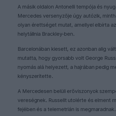
A másik oldalon Antonelli tempója és nyuga
Mercedes versenyzője úgy autózik, mintha
olyan érettséget mutat, amellyel elbírta az
helytállnia Brackley-ben.
Barcelonában kiesett, ez azonban alig vál
mutatta, hogy gyorsabb volt George Russell
nyomás alá helyezett, a hajrában pedig meg
kényszerítette.
A Mercedesen belüli erőviszonyok szempon
vereségnek. Russellt utolérte és elment m
fejében és a telemetrián is megmaradnak.