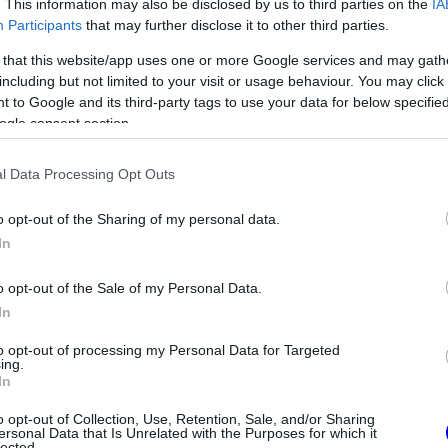
. This information may also be disclosed by us to third parties on the
IA
almazkodási időszak után újra összeszedte
Participants
that may further disclose it to other third parties.
 hatalmas várakozásokat sok gyenge eredmény
 that this website/app uses one or more Google services and may gath
including but not limited to your visit or usage behaviour. You may click 
.
 to Google and its third-party tags to use your data for below specifi
ogle consent section.
l Data Processing Opt Outs
o opt-out of the Sharing of my personal data.
In
o opt-out of the Sale of my Personal Data.
In
to opt-out of processing my Personal Data for Targeted
ing.
FORMA-1
In
zeget kér Alonso
Sergio Perez válthatja Carlos
intól a
Sainzot a Williamsnél
o opt-out of Collection, Use, Retention, Sale, and/or Sharing
ersonal Data that Is Unrelated with the Purposes for which it
lected.