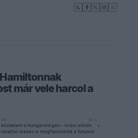
i Hamiltonnak
st már vele harcol a
11 n
D KI
 küzdelem a Hungaroringen – óriási előzés
 váratlan kiesés is megfűszerezte a futamot