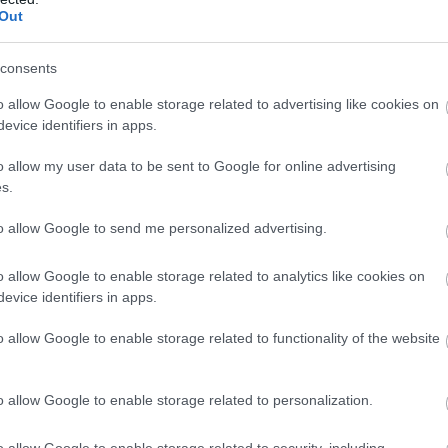
Out
rkezés után Barcelonában elhangzott
consents
ékeztettek rá, ki vagyok.”
o allow Google to enable storage related to advertising like cookies on
evice identifiers in apps.
pelt, akit Hamilton az „olasz Bonónak” becéz.
o allow my user data to be sent to Google for online advertising
 mérnökre, akivel a Mercedesnél számtalan
s.
azt is mutatja, mennyire bízik az új ferraris
to allow Google to send me personalized advertising.
o allow Google to enable storage related to analytics like cookies on
evice identifiers in apps.
indult, ami könnyen közvetlen összecsapásba
o allow Google to enable storage related to functionality of the website
onában erre még nem került sor kerék a kerék
 az osztrák hétvége előtt pedig egyre inkább
o allow Google to enable storage related to personalization.
vetlenül is egymásnak feszülhet - emelte ki a
o allow Google to enable storage related to security, including