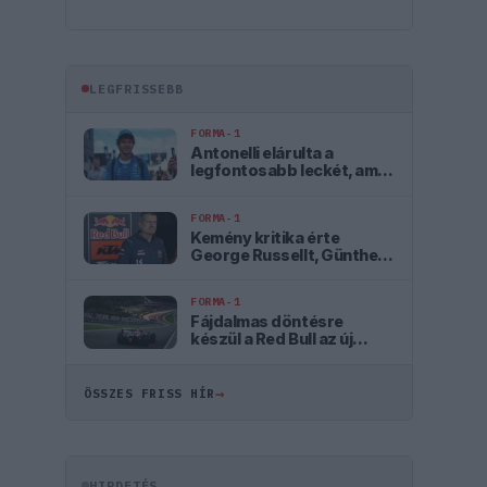
LEGFRISSEBB
FORMA-1
Antonelli elárulta a
legfontosabb leckét, amit
Hamiltontól és
Verstappentől tanult
FORMA-1
Kemény kritika érte
George Russellt, Günther
Steiner szerint mintha egy
Cadillacben ülne
FORMA-1
Fájdalmas döntésre
készül a Red Bull az új
szabályok miatt
→
ÖSSZES FRISS HÍR
HIRDETÉS