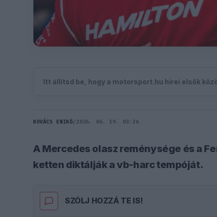
Itt állítsd be, hogy a motorsport.hu hírei elsők kö
KOVÁCS ENIKŐ
/
2026. 06. 19. 03:26
A Mercedes olasz reménysége és a Fer
ketten diktálják a vb-harc tempóját.
SZÓLJ HOZZÁ TE IS!