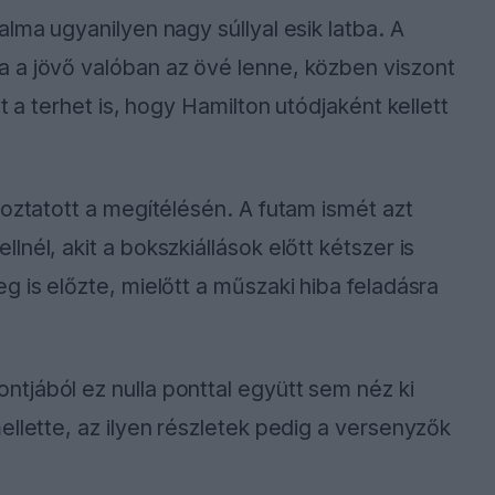
lma ugyanilyen nagy súllyal esik latba. A
 a jövő valóban az övé lenne, közben viszont
t a terhet is, hogy Hamilton utódjaként kellett
toztatott a megítélésén. A futam ismét azt
nél, akit a bokszkiállások előtt kétszer is
 is előzte, mielőtt a műszaki hiba feladásra
tjából ez nulla ponttal együtt sem néz ki
ellette, az ilyen részletek pedig a versenyzők