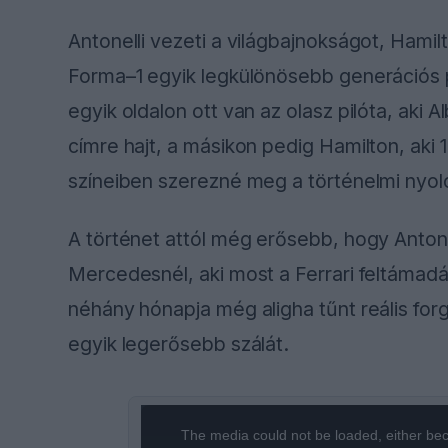
Antonelli vezeti a világbajnokságot, Hamil
Forma–1 egyik legkülönösebb generációs pá
egyik oldalon ott van az olasz pilóta, aki A
címre hajt, a másikon pedig Hamilton, aki 
színeiben szerezné meg a történelmi nyol
A történet attól még erősebb, hogy Antone
Mercedesnél, aki most a Ferrari feltámadá
néhány hónapja még aligha tűnt reális fo
egyik legerősebb szálát.
This
The media could not be loaded, either bec