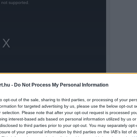
s not supported.
t.hu -
Do Not Process My Personal Information
to opt-out of the sale, sharing to third parties, or processing of your per
formation for targeted advertising by us, please use the below opt-out s
r selection. Please note that after your opt-out request is processed y
t a történet
eing interest-based ads based on personal information utilized by us or
disclosed to third parties prior to your opt-out. You may separately opt-
legszebb visszatérését rakta össze. A 2025-ös
losure of your personal information by third parties on the IAB’s list of