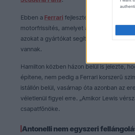
authenti
Ebben a
Ferrari
fejlesztései is szerepet ka
motorfrissítés, amelyet az ADUO program
azokat a gyártókat segíti, amelyek a be
vannak.
Hamilton közben házon belül is jelezte, h
építene, nem pedig a Ferrari korszerű szi
istállón belül, vasárnap óta azonban az e
véletlenül figyel erre. „Amikor Lewis vér
csapatfőnöke.
Antonelli nem egyszeri fellángolá