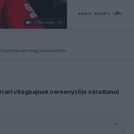
0
KOVÁCS ENIKŐ
48 N
X / Mercedes F1
zött jelenjenek meg a keresőben.
rari világbajnok versenyzője váratlanul