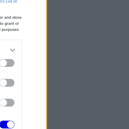
B’s List of
er and store
to grant or
ed purposes