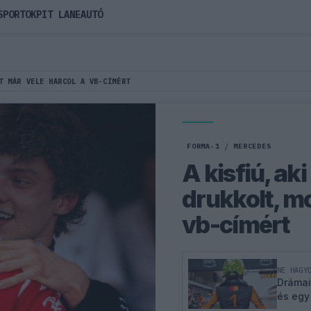
SPORTOK
PIT LANE
AUTÓ
T MÁR VELE HARCOL A VB-CÍMÉRT
FORMA-1
/
MERCEDES
A kisfiú, ak
drukkolt, mo
vb-címért
NE HAGY
Drámai
és egy