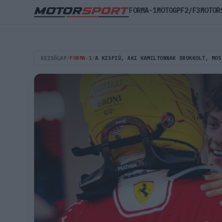
FORMA-1
MOTOGP
F2/F3
MOTOR
KEZDŐLAP
/
FORMA-1
/
A KISFIÚ, AKI HAMILTONNAK DRUKKOLT, MOS