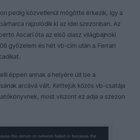
ton pedig közvetlenül mögötte érkezik, így a
rharca rajzolódik ki az idei szezonban. Az
lberto Ascari óta az első olasz világbajnoki
106 győzelem és hét vb-cím után a Ferrari
cadikat.
lli éppen annak a helyére ült be a
sának arcává vált. Kettejük közös vb-csatája
rgatókönyvnek, most viszont ez adja a szezon
ause the server or network failed or because the