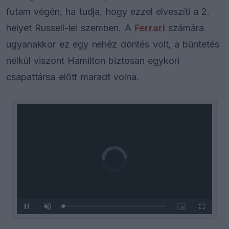
futam végén, ha tudja, hogy ezzel elveszíti a 2.
helyet Russell-lel szemben. A
Ferrari
számára
ugyanakkor ez egy nehéz döntés volt, a büntetés
nélkül viszont Hamilton biztosan egykori
csapattársa előtt maradt volna.
Video
Player
is
loading.
Loaded
:
Pause
Unmute
Picture-
Fullscreen
0%
in-
Picture