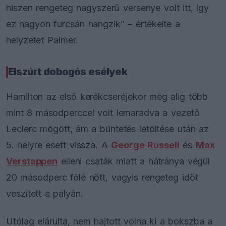
hiszen rengeteg nagyszerű versenye volt itt, így
ez nagyon furcsán hangzik” – értékelte a
helyzetet Palmer.
Elszúrt dobogós esélyek
Hamilton az első kerékcseréjekor még alig több
mint 8 másodperccel volt lemaradva a vezető
Leclerc mögött, ám a büntetés letöltése után az
5. helyre esett vissza. A
George Russell
és
Max
Verstappen
elleni csaták miatt a hátránya végül
20 másodperc fölé nőtt, vagyis rengeteg időt
veszített a pályán.
Utólag elárulta, nem hajtott volna ki a bokszba a