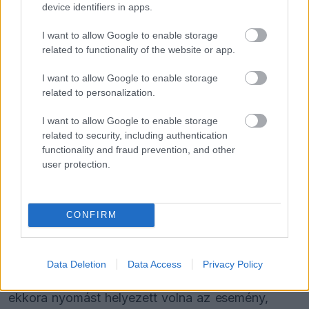
tudja letagadni a Ferrarinál
device identifiers in apps.
I want to allow Google to enable storage
related to functionality of the website or app.
„Bizarr, még sosem tapasztaltam ilyet, ráadásul
I want to allow Google to enable storage
nem emlékszem, hogy korábban tett volna
related to personalization.
hasonlót. Rengeteg versenyen indult már,
I want to allow Google to enable storage
miközben rengeteg nagyszerű sikert aratott
related to security, including authentication
Silverstone-ban.”
functionality and fraud prevention, and other
user protection.
„Talán valami arra késztette, hogy azonnal az élre
törjön a hazai versenyén? Valójában remekül
CONFIRM
kapta el a rajtot, ami meglepő, hiszen a kiugrások
után általában összezavarodik az ember, majd a
Data Deletion
Data Access
Privacy Policy
fékbe tapos. Nem tudom elképzelni, hogy Lewisra
ekkora nyomást helyezett volna az esemény,