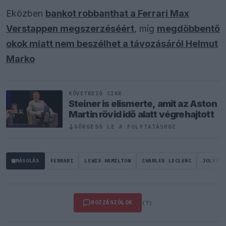
Eközben
bankot robbanthat a Ferrari Max
Verstappen megszerzéséért
, míg
megdöbbentő
okok miatt nem beszélhet a távozásáról Helmut
Marko
KÖVETKEZŐ CIKK
Steiner is elismerte, amit az Aston
Martin rövid idő alatt végrehajtott
GÖRGESS LE A FOLYTATÁSHOZ
↓
MÁSOLÁS
FERRARI
LEWIS HAMILTON
CHARLES LECLERC
JOLYON 
HOZZÁSZÓLOK
(7)