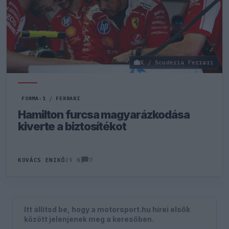
X / Scuderia Ferrari
FORMA-1
/
FERRARI
Hamilton furcsa magyarázkodása
kiverte a biztosítékot
7
KOVÁCS ENIKŐ
29 N
Itt állítsd be, hogy a motorsport.hu hírei elsők
között jelenjenek meg a keresőben.