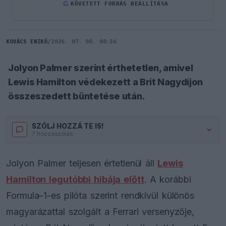
G
KÖVETETT FORRÁS BEÁLLÍTÁSA
KOVÁCS ENIKŐ
/
2026. 07. 08. 08:36
Jolyon Palmer szerint érthetetlen, amivel
Lewis Hamilton védekezett a Brit Nagydíjon
összeszedett büntetése után.
SZÓLJ HOZZÁ TE IS!
7 hozzászólás.
Jolyon Palmer teljesen értetlenül áll
Lewis
Hamilton legutóbbi hibája előtt
. A korábbi
Formula–1-es pilóta szerint rendkívül különös
magyarázattal szolgált a Ferrari versenyzője,