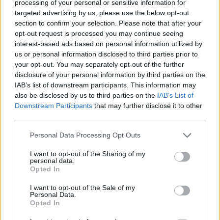
processing of your personal or sensitive information for
targeted advertising by us, please use the below opt-out
section to confirm your selection. Please note that after your
opt-out request is processed you may continue seeing
interest-based ads based on personal information utilized by
us or personal information disclosed to third parties prior to
your opt-out. You may separately opt-out of the further
Video
Player
disclosure of your personal information by third parties on the
is
loading.
IAB’s list of downstream participants. This information may
also be disclosed by us to third parties on the
IAB’s List of
Downstream Participants
that may further disclose it to other
third parties.
Loaded
:
Play
Unmute
Picture-
Fullscreen
0%
in-
Picture
Please note that this website/app uses one or more Google
Personal Data Processing Opt Outs
services and may gather and store information including but
Palmer az F1 Nation podcast műsorában fejtette
not limited to your visit or usage behaviour. You may click to
I want to opt-out of the Sharing of my
personal data.
grant or deny consent to Google and its third-party tags to
ki a véleményét a furcsa esetről. A szakértő
Opted In
use your data for below specified purposes in below Google
kiemelte, hogy még soha nem hallott hasonló
consent section.
I want to opt-out of the Sale of my
Personal Data.
magyarázatot, ráadásul Hamilton hatalmas
Opted In
tapasztalata és silverstone-i sikerei fényében