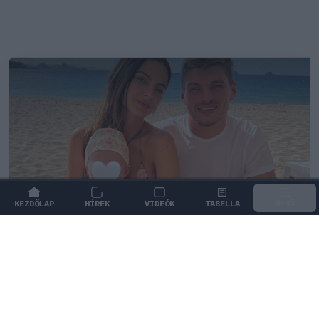
KEZDŐLAP
HÍREK
VIDEÓK
TABELLA
MENÜ
FORMA-1
/
RED BULL RACING
Max Verstappen érzelmes példával
szemléltette a család fontosságát
Max Verstappen elárulta, hogy mi jelenti számára a