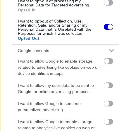
I want to opt-out of processing my
Personal Data for Targeted Advertising.
különösen érthetetlen a történtek.
Opted In
I want to opt-out of Collection, Use,
EZEKET IS AJÁNLJUK
Retention, Sale, and/or Sharing of my
Personal Data that Is Unrelated with the
Purposes for which it was collected.
Opted Out
FORMA-1
Bankot robbanthat a Ferrari Max
Google consents
Verstappen megszerzéséért
I want to allow Google to enable storage
related to advertising like cookies on web or
device identifiers in apps.
FORMA-1
Megdöbbentő okok miatt nem
I want to allow my user data to be sent to
beszélhet a távozásáról Helmut
Google for online advertising purposes.
Marko
I want to allow Google to send me
personalized advertising.
I want to allow Google to enable storage
FORMA-1
Ezt a hibát még Fred Vasseur sem
related to analytics like cookies on web or