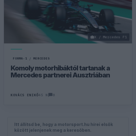
X / Mercedes F1
FORMA-1
/
MERCEDES
Komoly motorhibáktól tartanak a
Mercedes partnerei Ausztriában
0
KOVÁCS ENIKŐ
45 N
Itt állítsd be, hogy a motorsport.hu hírei elsők
között jelenjenek meg a keresőben.