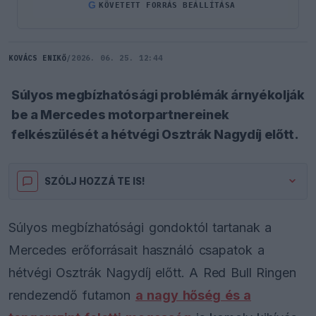
G
KÖVETETT FORRÁS BEÁLLÍTÁSA
KOVÁCS ENIKŐ
/
2026. 06. 25. 12:44
Súlyos megbízhatósági problémák árnyékolják
be a Mercedes motorpartnereinek
felkészülését a hétvégi Osztrák Nagydíj előtt.
SZÓLJ HOZZÁ TE IS!
Súlyos megbízhatósági gondoktól tartanak a
Mercedes erőforrásait használó csapatok a
hétvégi Osztrák Nagydíj előtt. A Red Bull Ringen
rendezendő futamon
a nagy hőség és a