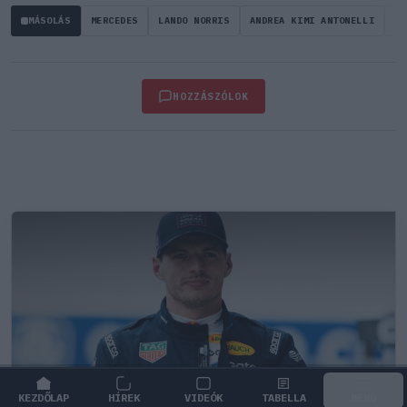
MÁSOLÁS
MERCEDES
LANDO NORRIS
ANDREA KIMI ANTONELLI
F1
HOZZÁSZÓLOK
KEZDŐLAP
HÍREK
VIDEÓK
TABELLA
MENÜ