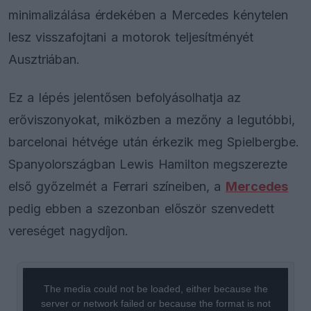
minimalizálása érdekében a Mercedes kénytelen
lesz visszafojtani a motorok teljesítményét
Ausztriában.
Ez a lépés jelentősen befolyásolhatja az
erőviszonyokat, miközben a mezőny a legutóbbi,
barcelonai hétvége után érkezik meg Spielbergbe.
Spanyolországban Lewis Hamilton megszerezte
első győzelmét a Ferrari színeiben, a
Mercedes
pedig ebben a szezonban először szenvedett
vereséget nagydíjon.
This
is
a
The media could not be loaded, either because the
modal
window.
server or network failed or because the format is not