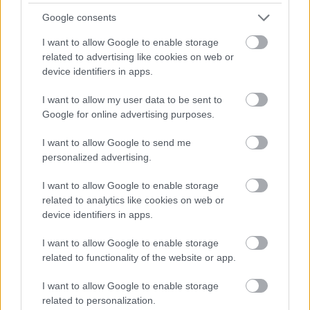
Google consents
EZEKET IS AJÁNLJUK
I want to allow Google to enable storage
related to advertising like cookies on web or
device identifiers in apps.
FORMA-1
Szorosabbra fűzte kapcsolatát
I want to allow my user data to be sent to
Max Verstappen és a McLaren
Google for online advertising purposes.
I want to allow Google to send me
personalized advertising.
FORMA-1
Bajnoki esélyessé lépett elő Lewis
I want to allow Google to enable storage
Hamilton a Ferrarinál
related to analytics like cookies on web or
device identifiers in apps.
I want to allow Google to enable storage
FORMA-1
Schumacher különleges jogai miatt
related to functionality of the website or app.
nem maradhatott a korábbi
Ferrari-pilótapáros
I want to allow Google to enable storage
related to personalization.