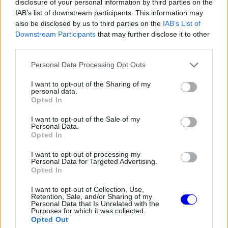
disclosure of your personal information by third parties on the
Video
a
IAB’s list of downstream participants. This information may
Player
is
loading.
also be disclosed by us to third parties on the
IAB’s List of
modal
Downstream Participants
that may further disclose it to other
window.
third parties.
Please note that this website/app uses one or more Google
Personal Data Processing Opt Outs
services and may gather and store information including but
not limited to your visit or usage behaviour. You may click to
I want to opt-out of the Sharing of my
personal data.
grant or deny consent to Google and its third-party tags to
Komoly gondot okozhat a hőség
Opted In
use your data for below specified purposes in below Google
consent section.
I want to opt-out of the Sale of my
Az olasz
Moto.it
beszámolója szerint az osztrák
Personal Data.
Opted In
hőség különösen káros lehet az érzékeny
elektromos rendszerekre, így a partnercsapatoknál
I want to opt-out of processing my
Personal Data for Targeted Advertising.
egyre nagyobb az aggodalom a kiesések miatt. A
Opted In
Williams
, az Alpine és a wokingiak így joggal
I want to opt-out of Collection, Use,
Retention, Sale, and/or Sharing of my
tarthatnak attól, hogy a melegben túlmelegednek
Personal Data that Is Unrelated with the
Purposes for which it was collected.
a hajtóegységek.
Opted Out