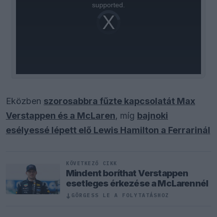
supported.
Video
Player
is
loading.
Eközben
szorosabbra fűzte kapcsolatát Max
Verstappen és a McLaren
, míg
bajnoki
esélyessé lépett elő Lewis Hamilton a Ferrarinál
KÖVETKEZŐ CIKK
Mindent boríthat Verstappen
esetleges érkezése a McLarennél
↓
GÖRGESS LE A FOLYTATÁSHOZ