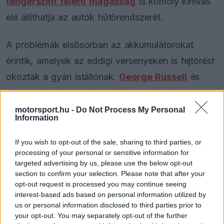
tengerszint feletti magasság
is komoly kihívás
elé állíthatja az autók hűtőrendszerét.
A problémák elsősorban az akkumulátorokat
érintik, amelyek az eddigi versenyeken is fejtörést
okoztak a gyári istállónak.
George Russell
és
Andrea Kimi Antonelli autójában is jelentkeztek
már hibák a mostani szezon során, a hibák okát
motorsport.hu -
Do Not Process My Personal
Information
pedig ugyan már feltárták a mérnökök, a végleges
megoldást jelentő új alkatrészek érkezésére még
If you wish to opt-out of the sale, sharing to third parties, or
processing of your personal or sensitive information for
várni kell.
targeted advertising by us, please use the below opt-out
section to confirm your selection. Please note that after your
opt-out request is processed you may continue seeing
interest-based ads based on personal information utilized by
The media could not be loaded, either because
This
us or personal information disclosed to third parties prior to
the server or network failed or because the format
your opt-out. You may separately opt-out of the further
is
is not supported.