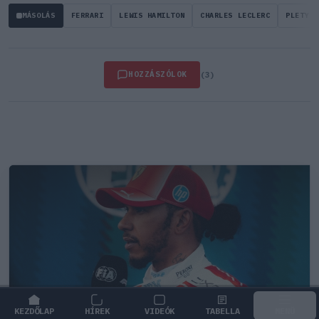
MÁSOLÁS
FERRARI
LEWIS HAMILTON
CHARLES LECLERC
PLETYKA
HOZZÁSZÓLOK
(3)
KEZDŐLAP
HÍREK
VIDEÓK
TABELLA
MENÜ