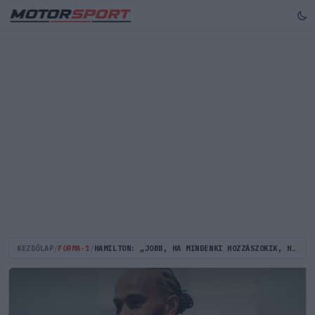
KEZDŐLAP
/
FORMA-1
/
HAMILTON: „JOBB, HA MINDENKI HOZZÁSZOKIK, HOGY MÉG JÓ IDEIG ITT LESZEK!”