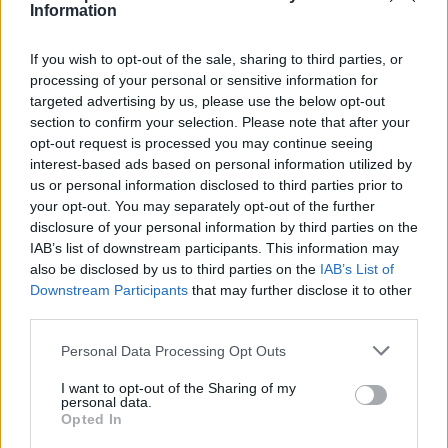
Information
találgatásokat. „Továbbra is motivált vagyok, és
teljes szívemből imádom, amit csinálok, szóval
If you wish to opt-out of the sale, sharing to third parties, or
jobb, ha mindenki hozzászokik, ugyanis még jó
processing of your personal or sensitive information for
targeted advertising by us, please use the below opt-out
ideig itt leszek” – nyilatkozta Hamilton.
section to confirm your selection. Please note that after your
opt-out request is processed you may continue seeing
interest-based ads based on personal information utilized by
us or personal information disclosed to third parties prior to
The media could not be loaded, either because
This
your opt-out. You may separately opt-out of the further
the server or network failed or because the format
disclosure of your personal information by third parties on the
is
is not supported.
IAB’s list of downstream participants. This information may
Video
a
Player
also be disclosed by us to third parties on the
IAB’s List of
is
loading.
Downstream Participants
that may further disclose it to other
modal
third parties.
window.
Please note that this website/app uses one or more Google
Personal Data Processing Opt Outs
services and may gather and store information including but
not limited to your visit or usage behaviour. You may click to
I want to opt-out of the Sharing of my
personal data.
grant or deny consent to Google and its third-party tags to
Opted In
A pilóta egyáltalán nem foglalkozik a jövőjét
use your data for below specified purposes in below Google