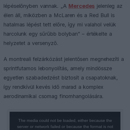
lépéselőnyben vannak. „A
Mercedes
jelenleg az
élen áll, miközben a McLaren és a Red Bull is
hatalmas lépést tett előre, így mi valahol velük
harcolunk egy sűrűbb bolyban” – értékelte a
helyzetet a versenyző.
A montreali felzárkózást jelentősen megnehezíti a
sprintfutamos lebonyolítás, amely mindössze
egyetlen szabadedzést biztosít a csapatoknak,
így rendkívül kevés idő marad a komplex
aerodinamikai csomag finomhangolására.
This
is
a
The media could not be loaded, either because the
modal
window.
server or network failed or because the format is not