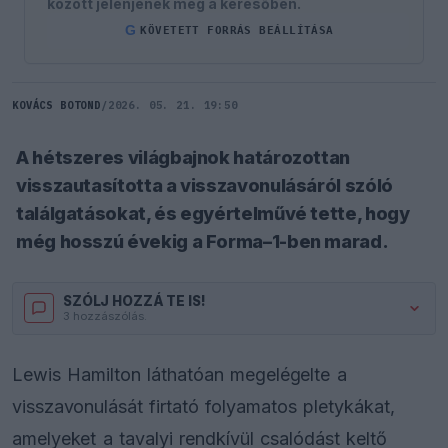
között jelenjenek meg a keresőben.
G
KÖVETETT FORRÁS BEÁLLÍTÁSA
KOVÁCS BOTOND
/
2026. 05. 21. 19:50
A hétszeres világbajnok határozottan
visszautasította a visszavonulásáról szóló
találgatásokat, és egyértelművé tette, hogy
még hosszú évekig a Forma–1-ben marad.
SZÓLJ HOZZÁ TE IS!
3 hozzászólás.
Lewis Hamilton láthatóan megelégelte a
visszavonulását firtató folyamatos pletykákat,
amelyeket a tavalyi rendkívül csalódást keltő