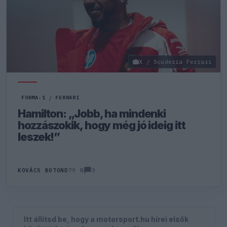
X / Scuderia Ferrari
FORMA-1
/
FERRARI
Hamilton: „Jobb, ha mindenki
hozzászokik, hogy még jó ideig itt
leszek!”
3
KOVÁCS BOTOND
79 N
Itt állítsd be, hogy a motorsport.hu hírei elsők