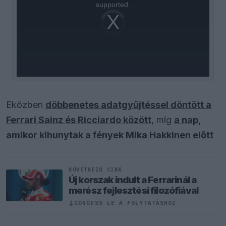
supported.
Video
Player
is
loading.
Eközben
döbbenetes adatgyűjtéssel döntött a
Ferrari Sainz és Ricciardo között
, míg
a nap,
amikor kihunytak a fények Mika Hakkinen előtt
KÖVETKEZŐ CIKK
Új korszak indult a Ferrarinál a
merész fejlesztési filozófiával
↓
GÖRGESS LE A FOLYTATÁSHOZ