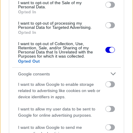
consent section.
I want to opt-out of the Sale of my
övező kritikákkal, és hosszabb távú tervekben
Personal Data.
Opted In
gondolkodik. „Sokan próbálnak már nyugdíjba
küldeni, ám ez meg sem fordul a fejemben, hiszen
I want to opt-out of processing my
Personal Data for Targeted Advertising.
már a következő öt évemet tervezem” – tette
Opted In
hozzá mosolyogva.
I want to opt-out of Collection, Use,
Retention, Sale, and/or Sharing of my
Personal Data that Is Unrelated with the
Purposes for which it was collected.
EZEKET IS AJÁNLJUK
Opted Out
Google consents
FORMA-1
Döbbenetes adatgyűjtéssel
I want to allow Google to enable storage
döntött a Ferrari Sainz és Ricciardo
related to advertising like cookies on web or
között
device identifiers in apps.
I want to allow my user data to be sent to
Google for online advertising purposes.
FORMA-1
A nap, amikor kihunytak a fények
I want to allow Google to send me
Mika Hakkinen előtt