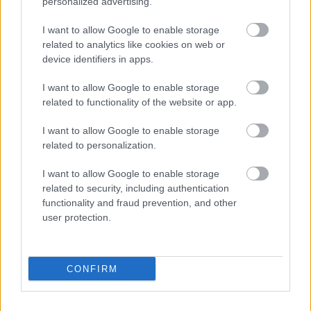
personalized advertising.
I want to allow Google to enable storage
related to analytics like cookies on web or
FORMA-1
device identifiers in apps.
Sainz visszatérne a Red Bullhoz,
ahol a győzelemért harcolhatna
I want to allow Google to enable storage
related to functionality of the website or app.
I want to allow Google to enable storage
A személyes jövőjén túl az istálló jelenlegi
related to personalization.
technikai lemaradása is komoly fejtörést okoz,
I want to allow Google to enable storage
mivel a Miamiban bevetett tíz elemből álló
related to security, including authentication
agresszív fejlesztési csomag nem hozta meg a
functionality and fraud prevention, and other
user protection.
várt áttörést. A Mercedes komolyabb újítások
nélkül is az élen maradt, miközben a McLaren és
a
Red Bull Racing
is jelentős tempójavulást
CONFIRM
mutatott a floridai aszfaltcsíkon. A maranellóiak