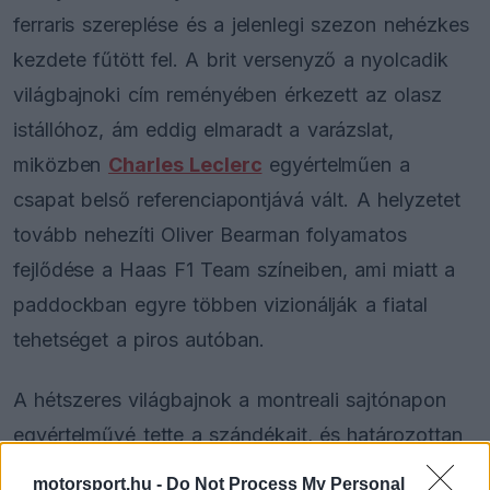
ferraris szereplése és a jelenlegi szezon nehézkes
kezdete fűtött fel. A brit versenyző a nyolcadik
világbajnoki cím reményében érkezett az olasz
istállóhoz, ám eddig elmaradt a varázslat,
miközben
Charles Leclerc
egyértelműen a
csapat belső referenciapontjává vált. A helyzetet
tovább nehezíti Oliver Bearman folyamatos
fejlődése a Haas F1 Team színeiben, ami miatt a
paddockban egyre többen vizionálják a fiatal
tehetséget a piros autóban.
A hétszeres világbajnok a montreali sajtónapon
egyértelművé tette a szándékait, és határozottan
visszautasította a távozásáról szóló
motorsport.hu -
Do Not Process My Personal