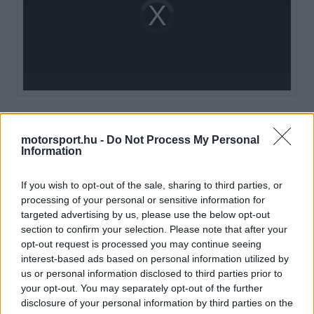
Video
a
Player
is
loading.
modal
window.
A Mercedes oldaláról
Toto Wolff már támogatta
motorsport.hu -
Do Not Process My Personal
az irányt
, miközben Laurent Mekies, a Red Bull
Information
főnöke is nyitottnak mutatkozott a váltásra,
If you wish to opt-out of the sale, sharing to third parties, or
különösen a Forddal indított új motorprojekt miatt.
processing of your personal or sensitive information for
targeted advertising by us, please use the below opt-out
A vita azonban nem egyoldalú, Juan Pablo
section to confirm your selection. Please note that after your
Montoya szerint
a V8-as korszak versenyei
opt-out request is processed you may continue seeing
interest-based ads based on personal information utilized by
sokszor inkább tesztnapokra emlékeztettek
.
us or personal information disclosed to third parties prior to
your opt-out. You may separately opt-out of the further
disclosure of your personal information by third parties on the
EZEKET IS AJÁNLJUK