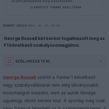
között jelenjenek meg a keresőben.
G
KÖVETETT FORRÁS BEÁLLÍTÁSA
HEGEDŰS LÁSZLÓ
/
2026. 05. 13. 13:50
George Russell két kérést fogalmazott meg az
F1 következő szabálycsomagjához.
SZÓLJ HOZZÁ TE IS!
George Russell
szerint a Forma–1 következő
nagy szabályváltásánál nem elég látványosabb
motorhangról beszélni, mert az autók tömege
ugyanúgy döntő kérdés lesz. A sportág még csak
négy futamot teljesített az új szabályrendszerrel, a