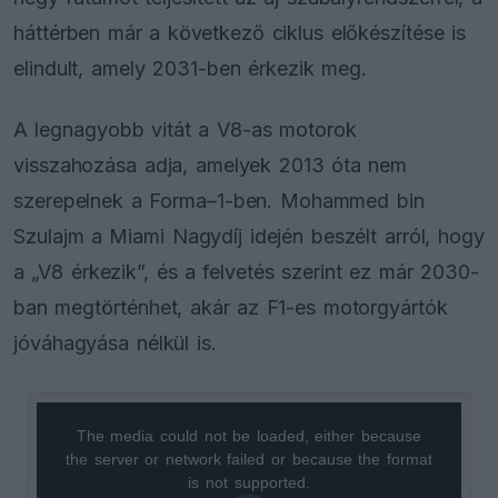
háttérben már a következő ciklus előkészítése is
elindult, amely 2031-ben érkezik meg.
A legnagyobb vitát a V8-as motorok
visszahozása adja, amelyek 2013 óta nem
szerepelnek a Forma–1-ben. Mohammed bin
Szulajm a Miami Nagydíj idején beszélt arról, hogy
a „V8 érkezik”, és a felvetés szerint ez már 2030-
ban megtörténhet, akár az F1-es motorgyártók
jóváhagyása nélkül is.
The media could not be loaded, either because
This
the server or network failed or because the format
is
is not supported.