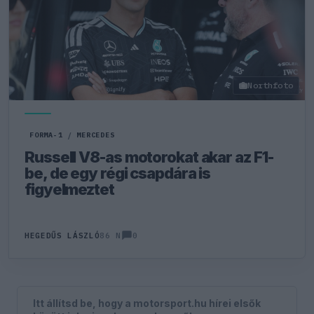
Northfoto
FORMA-1
/
MERCEDES
Russell V8-as motorokat akar az F1-
be, de egy régi csapdára is
figyelmeztet
0
HEGEDŰS LÁSZLÓ
86 N
Itt állítsd be, hogy a motorsport.hu hírei elsők