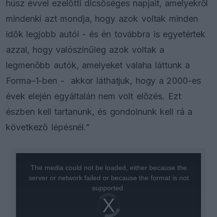
húsz évvel ezelőtti dicsőséges napjait, amelyekről
mindenki azt mondja, hogy azok voltak minden
idők legjobb autói - és én továbbra is egyetértek
azzal, hogy valószínűleg azok voltak a
legmenőbb autók, amelyeket valaha láttunk a
Forma–1-ben - akkor láthatjuk, hogy a 2000-es
évek elején egyáltalán nem volt előzés. Ezt
észben kell tartanunk, és gondolnunk kell rá a
következő lépésnél.”
This
is
a
The media could not be loaded, either because the
modal
window.
server or network failed or because the format is not
supported.
Video
Player
is
loading.