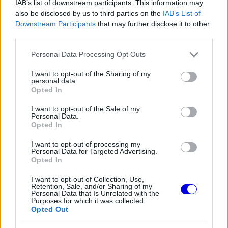
IAB’s list of downstream participants. This information may
also be disclosed by us to third parties on the
IAB’s List of
Downstream Participants
that may further disclose it to other
FORMA-1
Montoya átlátott Verstappen
third parties.
trükkjén és elárulta a távozási
pletykák valódi okát
Please note that this website/app uses one or more Google
Personal Data Processing Opt Outs
services and may gather and store information including but
not limited to your visit or usage behaviour. You may click to
I want to opt-out of the Sharing of my
personal data.
grant or deny consent to Google and its third-party tags to
FORMA-1
Opted In
Antonelli elárulta a legfontosabb
use your data for below specified purposes in below Google
leckét, amit Hamiltontól és
consent section.
I want to opt-out of the Sale of my
Verstappentől tanult
Personal Data.
Opted In
I want to opt-out of processing my
Personal Data for Targeted Advertising.
FORMA-1
Opted In
Váratlan mentőövet kaphat Liam
Lawson a Red Bulltól
I want to opt-out of Collection, Use,
Retention, Sale, and/or Sharing of my
Personal Data that Is Unrelated with the
Purposes for which it was collected.
Opted Out
A korábbi F1-es pilóta a nosztalgiával szemben a