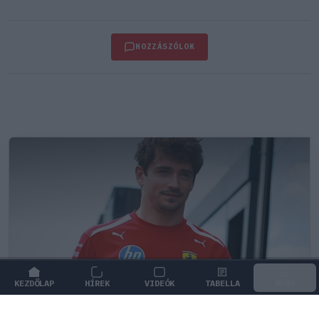
HOZZÁSZÓLOK
KEZDŐLAP
HÍREK
VIDEÓK
TABELLA
MENÜ