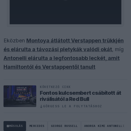
Eközben
Montoya átlátott Verstappen trükkjén
és elárulta a távozási pletykák valódi okát
, míg
Antonelli elárulta a legfontosabb leckét, amit
Hamiltontól és Verstappentől tanult
KÖVETKEZŐ CIKK
Fontos kulcsembert csábított át
riválisától a Red Bull
↓
GÖRGESS LE A FOLYTATÁSHOZ
MÁSOLÁS
MERCEDES
GEORGE RUSSELL
ANDREA KIMI ANTONELLI