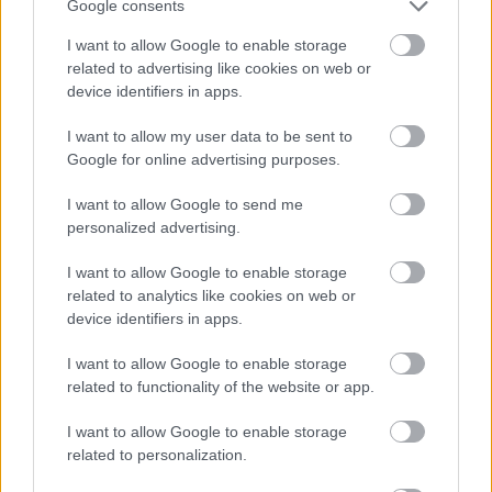
Google consents
futamok minőségét hozta fel ellenérvként. „Az
I want to allow Google to enable storage
emberek azt mondják, ó, a te időd annyira jó volt,
related to advertising like cookies on web or
én pedig azt mondom, nézzetek meg egy
device identifiers in apps.
versenyt, olyan unalmas. Még nekünk is az volt.
I want to allow my user data to be sent to
Néha olyan volt, mint egy rövid tesztelés” –
Google for online advertising purposes.
mondta Montoya.
I want to allow Google to send me
personalized advertising.
Russellnek tetszik a V8-as ötlet, de nem
I want to allow Google to enable storage
csak a hang számít
related to analytics like cookies on web or
device identifiers in apps.
Russell saját kívánságlistáján a V8-as motorok
I want to allow Google to enable storage
visszatérése előkelő helyen szerepel, mellette
related to functionality of the website or app.
pedig a fenntartható üzemanyagokat nevezte
I want to allow Google to enable storage
fontos területnek. A brit versenyző 33 éves lesz,
related to personalization.
mire az új szabályciklus életbe lép.