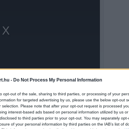
t.hu -
Do Not Process My Personal Information
to opt-out of the sale, sharing to third parties, or processing of your per
akult, az új motorformulák és a radikálisan
formation for targeted advertising by us, please use the below opt-out s
r selection. Please note that after your opt-out request is processed y
ta lapot osztottak a csapatoknak. Az aktív
eing interest-based ads based on personal information utilized by us or
disclosed to third parties prior to your opt-out. You may separately opt-
k kezébe is új fegyvert adott, ugyanis a
losure of your personal information by third parties on the IAB’s list of