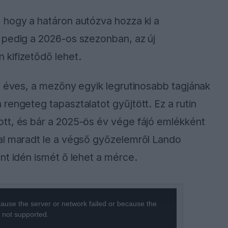
, hogy a határon autózva hozza ki a
 pedig a 2026-os szezonban, az új
kifizetődő lehet.
8 éves, a mezőny egyik legrutinosabb tagjának
rengeteg tapasztalatot gyűjtött. Ez a rutin
tt, és bár a 2025-ös év vége fájó emlékként
al maradt le a végső győzelemről Lando
nt idén ismét ő lehet a mérce.
ause the server or network failed or because the
s not supported.