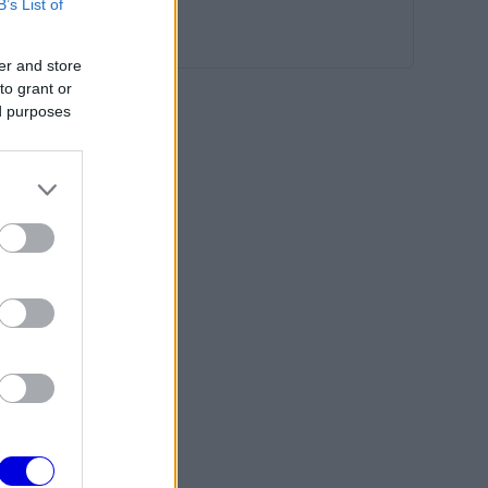
B’s List of
er and store
to grant or
ed purposes