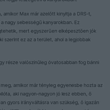
, amikor Max már azelőtt kinyitja a DRS-t,
n a nagy sebességű kanyarokban. Ez
gtehetik, mert egyszerűen elképesztően jók
 szerint ez az a terület, ahol a legjobbak
gy része valószínűleg óvatosabban fog bánni
t meg, amikor már tényleg egyenesbe hozta az
pilóta, aki nagyon-nagyon jó lesz ebben, ő
an gyors irányváltásra van szükség, ő igazán