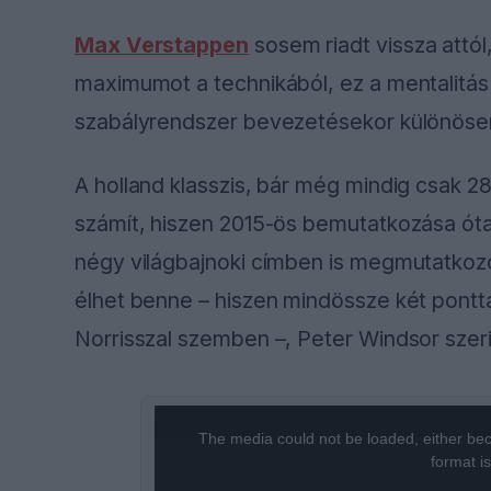
Max Verstappen
sosem riadt vissza attól
maximumot a technikából, ez a mentalitás
szabályrendszer bevezetésekor különösen 
A holland klasszis, bár még mindig csak 2
számít, hiszen 2015-ös bemutatkozása óta 
négy világbajnoki címben is megmutatkozo
élhet benne – hiszen mindössze két pontt
Norrisszal szemben –, Peter Windsor szeri
This
The media could not be loaded, either bec
is
format i