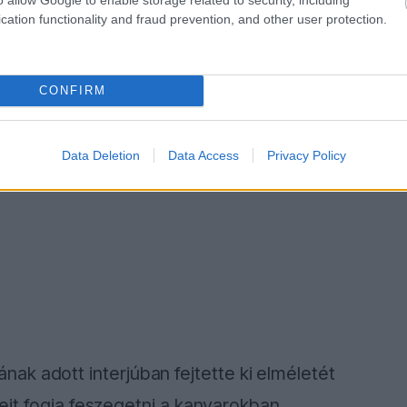
cation functionality and fraud prevention, and other user protection.
CONFIRM
Data Deletion
Data Access
Privacy Policy
k adott interjúban fejtette ki elméletét
nyeit fogja feszegetni a kanyarokban.