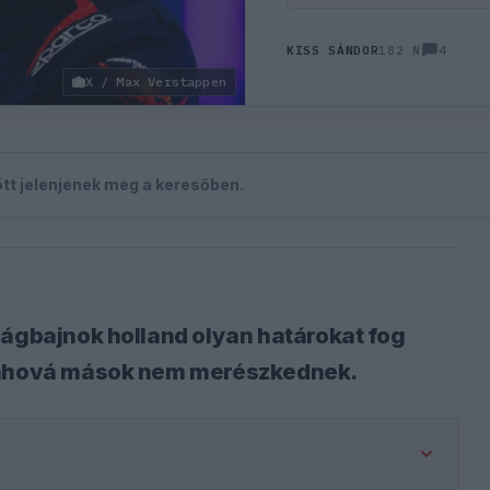
4
KISS SÁNDOR
182 N
X / Max Verstappen
zött jelenjenek meg a keresőben.
lágbajnok holland olyan határokat fog
, ahová mások nem merészkednek.