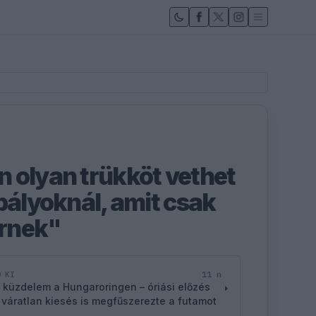
 olyan trükköt vethet
bályoknál, amit csak
rnek"
11 n
D KI
 küzdelem a Hungaroringen – óriási előzés
 váratlan kiesés is megfűszerezte a futamot