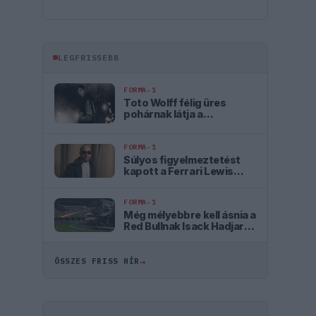
LEGFRISSEBB
FORMA-1
Toto Wolff félig üres
pohárnak látja a
magyarországi dobogót
FORMA-1
Súlyos figyelmeztetést
kapott a Ferrari Lewis
Hamilton miatt
FORMA-1
Még mélyebbre kell ásnia a
Red Bullnak Isack Hadjar
szerint
→
ÖSSZES FRISS HÍR