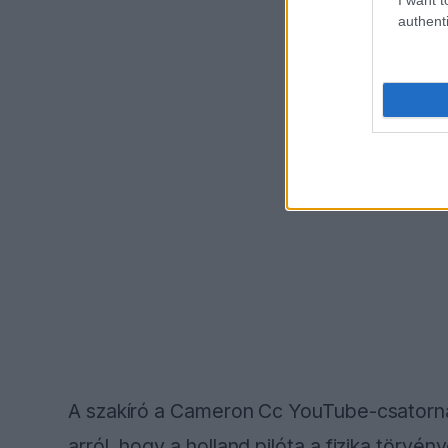
authenti
A szakíró a Cameron Cc YouTube-csatornána
arról, hogy a holland pilóta a fizika törvé