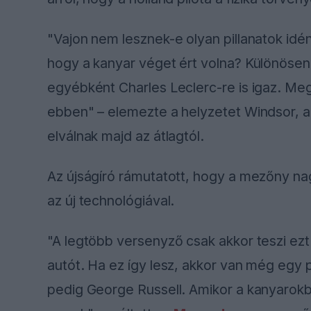
"Vajon nem lesznek-e olyan pillanatok idén
hogy a kanyar véget ért volna? Különöse
egyébként Charles Leclerc-re is igaz. Me
ebben" – elemezte a helyzetet Windsor, aki
elválnak majd az átlagtól.
Az újságíró rámutatott, hogy a mezőny na
az új technológiával.
"A legtöbb versenyző csak akkor teszi ez
autót. Ha ez így lesz, akkor van még egy 
pedig George Russell. Amikor a kanyarokb