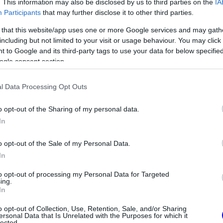
nál is nagyobb szerepet kaphat a köridőkben.
. This information may also be disclosed by us to third parties on the
IA
Participants
that may further disclose it to other third parties.
lehetőséget fogja kíméletlenül kihasználni.
 that this website/app uses one or more Google services and may gath
including but not limited to your visit or usage behaviour. You may click 
 to Google and its third-party tags to use your data for below specifi
ogle consent section.
l Data Processing Opt Outs
o opt-out of the Sharing of my personal data.
In
o opt-out of the Sale of my Personal Data.
In
FORMA-1
válthatja Carlos
A Ferrari olyan útra lépett amely
to opt-out of processing my Personal Data for Targeted
ing.
liamsnél
évekre meghatározhatja a
In
sikerét
o opt-out of Collection, Use, Retention, Sale, and/or Sharing
ersonal Data that Is Unrelated with the Purposes for which it
lected.