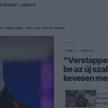
SPORTOK
PIT LANE
AUTÓ
ÚJ SZABÁLYOKNÁL, AMIT CSAK KEVESEN MERNEK"
FORMA-1
/
MERCEDES
"Verstappen
be az új sza
kevesen me
NE HAGY
Drámai
és egy