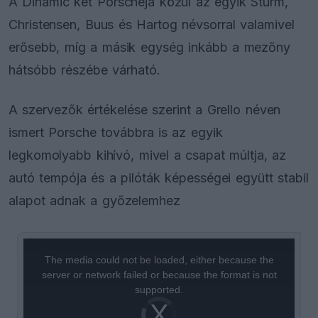
A Dinamic két Porschéja közül az egyik Sturm,
Christensen, Buus és Hartog névsorral valamivel
erősebb, míg a másik egység inkább a mezőny
hátsóbb részébe várható.
A szervezők értékelése szerint a Grello néven
ismert Porsche továbbra is az egyik
legkomolyabb kihívó, mivel a csapat múltja, az
autó tempója és a pilóták képességei együtt stabil
alapot adnak a győzelemhez
This
is
a
The media could not be loaded, either because the
modal
window.
server or network failed or because the format is not
supported.
Video
Player