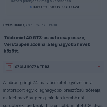
között jelenjenek meg a keresőben.
G
KÖVETETT FORRÁS BEÁLLÍTÁSA
KOVÁCS BOTOND
/
2026. 05. 12. 19:38
Több mint 40 GT3-as autó csap össze,
Verstappen azonnal a legnagyobb nevek
között.
SZÓLJ HOZZÁ TE IS!
A nürburgringi 24 órás összetett győzelme a
motorsport egyik legnagyobb presztízsű trófeája,
az idei mezőny pedig minden korábbinál
sűrűbbnek ígérkezik, hiszen több mint 40 GT3-as