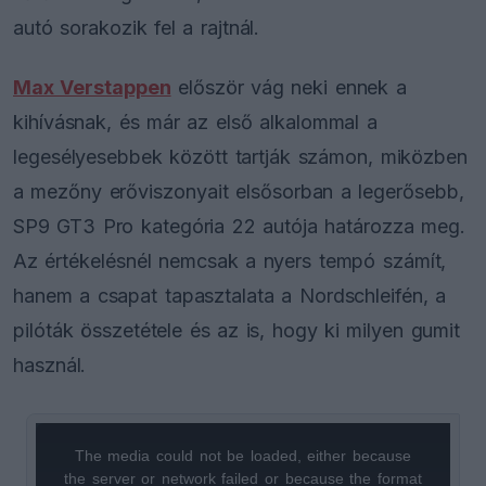
autó sorakozik fel a rajtnál.
Max Verstappen
először vág neki ennek a
kihívásnak, és már az első alkalommal a
legesélyesebbek között tartják számon, miközben
a mezőny erőviszonyait elsősorban a legerősebb,
SP9 GT3 Pro kategória 22 autója határozza meg.
Az értékelésnél nemcsak a nyers tempó számít,
hanem a csapat tapasztalata a Nordschleifén, a
pilóták összetétele és az is, hogy ki milyen gumit
használ.
The media could not be loaded, either because
This
the server or network failed or because the format