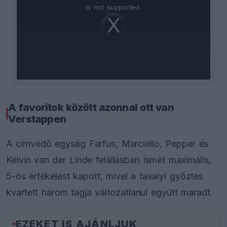
is
is not supported.
Video
a
Player
is
loading.
modal
window.
A favoritok között azonnal ott van
Verstappen
A címvédő egység Farfus, Marciello, Pepper és
Kelvin van der Linde felállásban ismét maximális,
5-ös értékelést kapott, mivel a tavalyi győztes
kvartett három tagja változatlanul együtt maradt.
EZEKET IS AJÁNLJUK