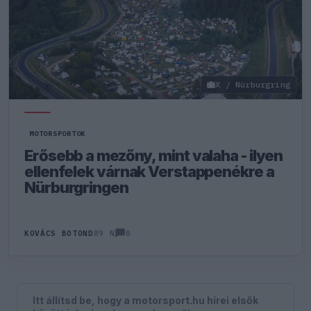
X / Nürburgring
MOTORSPORTOK
Erősebb a mezőny, mint valaha - ilyen
ellenfelek várnak Verstappenékre a
Nürburgringen
0
KOVÁCS BOTOND
89 N
Itt állítsd be, hogy a motorsport.hu hírei elsők