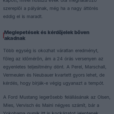
kapott, mivel hosszú évek óta meghatározó
szereplői a pályának, még ha a nagy áttörés
eddig el is maradt.
Meglepetések és kérdőjelek bőven
akadnak
Több egység is okozhat váratlan eredményt,
főleg az időmérőn, ám a 24 órás versenyen az
egyenletes teljesítmény dönt. A Perel, Marschall,
Vermeulen és Neubauer kvartett gyors lehet, de
kérdés, hogy bírják-e végig ugyanazt a tempót.
A Ford Mustang legerősebb felállásának az Olsen,
Mies, Vervisch és Maini négyes számít, bár a
Yokohama gumik itt is kockázatot jelentenek,