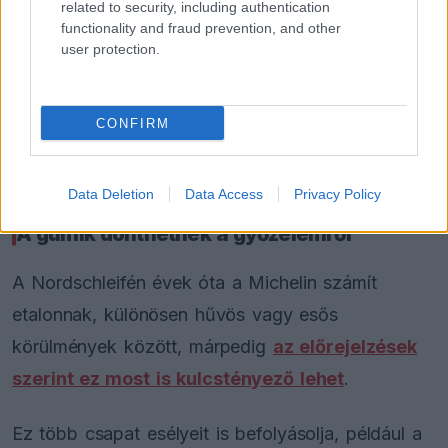
related to security, including authentication
komoly ütőkártyát jelent.
functionality and fraud prevention, and other
user protection.
A Weerts, Wittmann, Eng és Frijns alkotta BMW is
az élmezőnybe tartozik, bár a Yokohama gumik
CONFIRM
miatt némi hátrányt feltételeznek velük
kapcsolatban.
Data Deletion
Data Access
Privacy Policy
A gumik dönthetnek a győzelemről
A Nordschleifén évek óta a Michelin számít
etalonnak, különösen hűvös vagy esős
körülmények között, márpedig
az előrejelzések
szerint ez most is kulcstényező lehet
.
Ez több csapat esélyeit is befolyásolja, például a