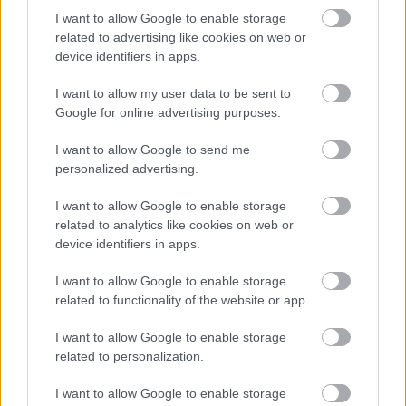
I want to allow Google to enable storage
related to advertising like cookies on web or
Ugyanilyen erősnek tűnik a Verstappen, Auer,
device identifiers in apps.
Gounon és Juncadella négyes, amelyre kiemelt
I want to allow my user data to be sent to
figyelem irányul majd. A holland tempója nem
Google for online advertising purposes.
marad el a Nordschleife-specialistákétól, így a
I want to allow Google to send me
győzelemért vívott csatában meghatározó
personalized advertising.
tényező lehet.
I want to allow Google to enable storage
related to analytics like cookies on web or
device identifiers in apps.
Szintén a legmagasabb kategóriába sorolták a
Winward
Mercedes
egyik autóját Engel, Schiller,
I want to allow Google to enable storage
related to functionality of the website or app.
Stolz és Martin összeállításával, valamint a Rowe
BMW másik egységét Harperrel, Hesse-vel,
I want to allow Google to enable storage
related to personalization.
Sheldon van der Lindével és Dries Vanthoorral,
ahol a gyári pilóták és a rutinos csapat együtt
I want to allow Google to enable storage