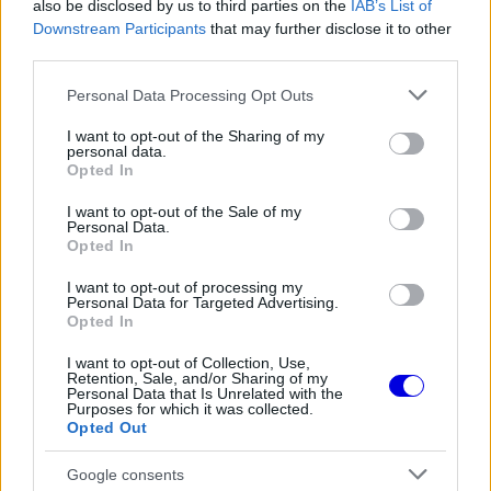
also be disclosed by us to third parties on the
IAB’s List of
Downstream Participants
that may further disclose it to other
third parties.
Please note that this website/app uses one or more Google
Personal Data Processing Opt Outs
services and may gather and store information including but
not limited to your visit or usage behaviour. You may click to
I want to opt-out of the Sharing of my
personal data.
grant or deny consent to Google and its third-party tags to
Opted In
use your data for below specified purposes in below Google
consent section.
I want to opt-out of the Sale of my
Personal Data.
Opted In
I want to opt-out of processing my
Personal Data for Targeted Advertising.
Opted In
I want to opt-out of Collection, Use,
Retention, Sale, and/or Sharing of my
Personal Data that Is Unrelated with the
Purposes for which it was collected.
Opted Out
Google consents