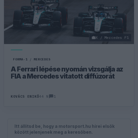
X / Mercedes F1
FORMA-1
/
MERCEDES
A Ferrari lépése nyomán vizsgálja az
FIA a Mercedes vitatott diffúzorát
1
KOVÁCS ENIKŐ
44 N
Itt állítsd be, hogy a motorsport.hu hírei elsők
között jelenjenek meg a keresőben.