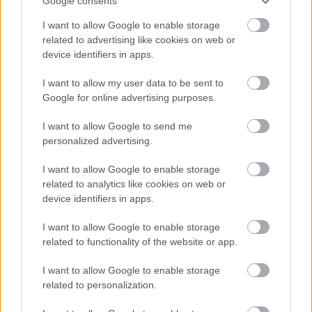
Google consents
I want to allow Google to enable storage
FORMA-1
related to advertising like cookies on web or
Kellemetlen meglepetés érte a
device identifiers in apps.
nyári szünetben a Forma–1-es
pilótát
I want to allow my user data to be sent to
Google for online advertising purposes.
FORMA-1
I want to allow Google to send me
Zéró kifogás az Alpine-nál, a
personalized advertising.
McLaren és a Ferrari a
célkeresztben
I want to allow Google to enable storage
related to analytics like cookies on web or
device identifiers in apps.
FORMA-1
Sainz visszatérne a Red Bullhoz,
I want to allow Google to enable storage
ahol a győzelemért harcolhatna
related to functionality of the website or app.
I want to allow Google to enable storage
related to personalization.
Fontos megjegyezni, hogy a
Ferrari
nem