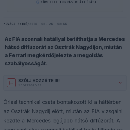
G
KÖVETETT FORRÁS BEÁLLÍTÁSA
KOVÁCS ENIKŐ
/
2026. 06. 25. 08:55
Az FIA azonnali hatállyal betilthatja a Mercedes
hátsó diffúzorát az Osztrák Nagydíjon, miután
a Ferrari megkérdőjelezte a megoldás
szabályosságát.
SZÓLJ HOZZÁ TE IS!
1 hozzászólás.
Óriási technikai csata bontakozott ki a háttérben
az Osztrák Nagydíj előtt, miután az FIA vizsgálni
kezdte a Mercedes legújabb hátsó diffúzorát. A
szervezet akár azonnali hatállyal be is tilthatja az