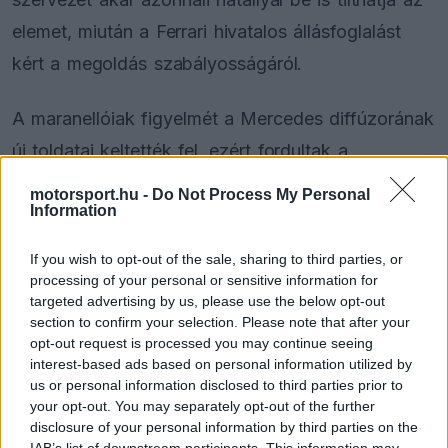
elemet, miután a Ferrari hivatalos állásfoglalást
kért a megoldás szabályosságáról.
A maranellóiak figyelmét a Mercedes diffúzorának
új toldatai keltették fel, ezért fordultak a
szövetséghez. A
Racing News 365
beszámolója
motorsport.hu -
Do Not Process My Personal
Information
szerint a Mercedes most intenzíven próbálja
meggyőzni az FIA-t, hogy ha illegálisnak is
If you wish to opt-out of the sale, sharing to third parties, or
találják a dizájnt, a betiltást halasszák el a jövő
processing of your personal or sensitive information for
targeted advertising by us, please use the below opt-out
heti Brit Nagydíjig, mivel az autókkal már
section to confirm your selection. Please note that after your
megérkeztek a Red Bull Ringre.
opt-out request is processed you may continue seeing
interest-based ads based on personal information utilized by
us or personal information disclosed to third parties prior to
your opt-out. You may separately opt-out of the further
The media could not be loaded, either because
disclosure of your personal information by third parties on the
This
the server or network failed or because the format