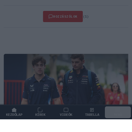
HOZZÁSZÓLOK
(1)
KEZDŐLAP
HÍREK
VIDEÓK
TABELLA
MENÜ
FORMA-1
/
MCLAREN