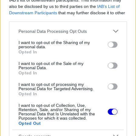
IAB’s list of downstream participants. This information may
is
is not supported.
also be disclosed by us to third parties on the
IAB’s List of
Downstream Participants
that may further disclose it to other
Video
a
Player
third parties.
is
loading.
modal
Please note that this website/app uses one or more Google
Personal Data Processing Opt Outs
window.
services and may gather and store information including but
not limited to your visit or usage behaviour. You may click to
I want to opt-out of the Sharing of my
personal data.
grant or deny consent to Google and its third-party tags to
Opted In
use your data for below specified purposes in below Google
consent section.
I want to opt-out of the Sale of my
Az ezüstnyilak váltig állítják, az alkatrész teljesen
Personal Data.
Opted In
szabályos, így egyelőre kérdéses, hogyan dönt a
szövetség. Az is elképzelhető, hogy azonnali
I want to opt-out of processing my
Personal Data for Targeted Advertising.
Opted In
módosításra kötelezik őket, de az is, hogy
Silverstone-ig kapnak haladékot, vagy végül
I want to opt-out of Collection, Use,
Retention, Sale, and/or Sharing of my
mindent szabályosnak találnak.
Personal Data that Is Unrelated with the
Purposes for which it was collected.
Opted Out
EZEKET IS AJÁNLJUK