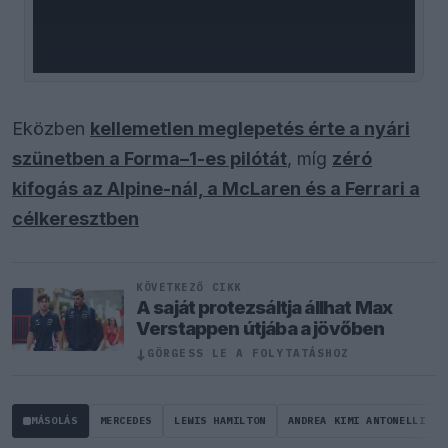
Eközben
kellemetlen meglepetés érte a nyári
szünetben a Forma–1-es pilótát
, míg
zéró
kifogás az Alpine-nál, a McLaren és a Ferrari a
célkeresztben
KÖVETKEZŐ CIKK
A saját protezsáltja állhat Max
Verstappen útjába a jövőben
↓
GÖRGESS LE A FOLYTATÁSHOZ
MÁSOLÁS
MERCEDES
LEWIS HAMILTON
ANDREA KIMI ANTONELLI