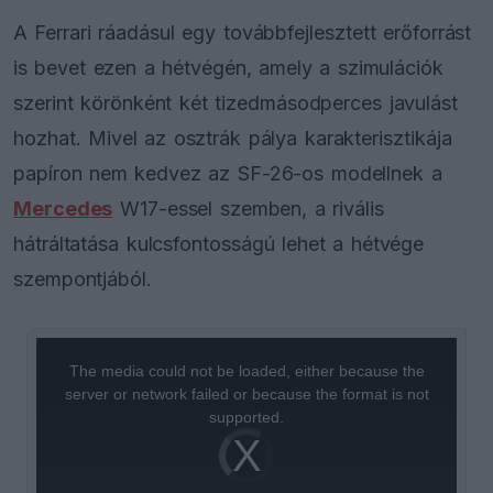
A Ferrari ráadásul egy továbbfejlesztett erőforrást
is bevet ezen a hétvégén, amely a szimulációk
szerint körönként két tizedmásodperces javulást
hozhat. Mivel az osztrák pálya karakterisztikája
papíron nem kedvez az SF-26-os modellnek a
Mercedes
W17-essel szemben, a rivális
hátráltatása kulcsfontosságú lehet a hétvége
szempontjából.
This
is
a
The media could not be loaded, either because the
modal
window.
server or network failed or because the format is not
supported.
Video
Player
is
loading.