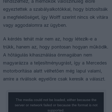
rendszerhez, a mérnökök valószínűleg előre
egyeztettek a szabályalkotókkal, hogy biztosítsák
a megfelelőséget, így Wolff szerint nincs ok vitára
vagy aggodalomra az ügyben.
A kérdés tehát már nem az, hogy létezik-e a
trükk, hanem az, hogy pontosan hogyan működik.
A hőtágulás kihasználása önmagában nem
magyarázza a teljesítményugrást, így a Mercedes
motorborítása alatt vélhetően még lapul valami,
amire a riválisok egyelőre csak keresik a választ.
This
is
a
The media could not be loaded, either because the
modal
window.
server or network failed or because the format is not
supported.