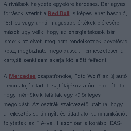
A riválisok helyzete egyelőre kérdéses. Bár egyes
források szerint a
Red Bull
is képes lehet hasonló,
18:1-es vagy annál magasabb értékek elérésére,
mások úgy vélik, hogy az energiaitalosok bár
ismerik az elvet, még nem rendelkeznek bevetésre
kész, megbízható megoldással. Természetesen a
kártyáit senki sem akarja idő előtt felfedni.
A
Mercedes
csapatfőnöke, Toto Wolff az új autó
bemutatóján tartott sajtótájékoztatón nem cáfolta,
hogy mérnökeik találtak egy különleges
megoldást. Az osztrák szakvezető utalt rá, hogy
a fejlesztés során nyílt és átlátható kommunikációt
folytattak az FIA-val. Hasonlóan a korábbi DAS-