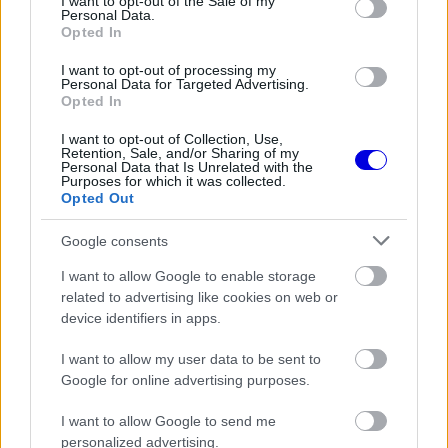
I want to opt-out of the Sale of my
Personal Data.
Opted In
I want to opt-out of processing my
Personal Data for Targeted Advertising.
Opted In
I want to opt-out of Collection, Use,
Retention, Sale, and/or Sharing of my
Personal Data that Is Unrelated with the
Purposes for which it was collected.
Opted Out
Google consents
I want to allow Google to enable storage
related to advertising like cookies on web or
device identifiers in apps.
A trükk lényege a mérés módszertanában rejlik. A
I want to allow my user data to be sent to
sűrítési arányt ugyanis nem menet közben,
Google for online advertising purposes.
szenzorokkal ellenőrzik, hanem kizárólag statikus
I want to allow Google to send me
állapotban. Az FIA ellenőrei ilyenkor a dugattyú
personalized advertising.