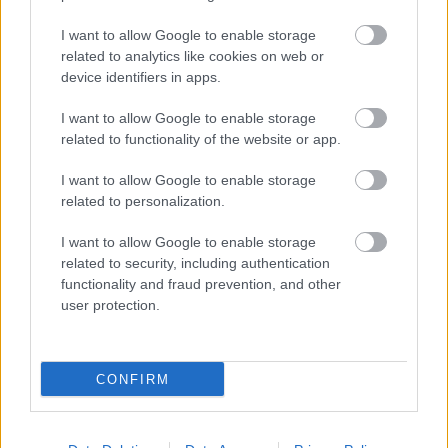
alsó és felső holtpontja közötti térfogatváltozást
I want to allow Google to enable storage
vizsgálják, méghozzá normál környezeti
related to analytics like cookies on web or
hőmérsékleten.
device identifiers in apps.
I want to allow Google to enable storage
A szabályalkotók vélhetően nem számoltak azzal
related to functionality of the website or app.
– vagy szándékosan figyelmen kívül hagyták –,
I want to allow Google to enable storage
hogy versenykörülmények között ez az arány
related to personalization.
megváltozhat. A paddockban keringő hírek szerint
I want to allow Google to enable storage
a Mercedesnek sikerült elérnie a 18:1-es sűrítési
related to security, including authentication
functionality and fraud prevention, and other
arányt működés közben, ami szakértői becslések
user protection.
szerint 10-15 lóerős teljesítménytöbbletet,
köridőben mérve pedig több tizedmásodpercet
CONFIRM
jelenthet.
Sokan egyszerű hőtágulással magyarázzák a