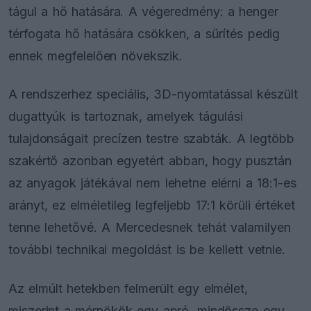
tágul a hő hatására. A végeredmény: a henger
térfogata hő hatására csökken, a sűrítés pedig
ennek megfelelően növekszik.
A rendszerhez speciális, 3D-nyomtatással készült
dugattyúk is tartoznak, amelyek tágulási
tulajdonságait precízen testre szabták. A legtöbb
szakértő azonban egyetért abban, hogy pusztán
az anyagok játékával nem lehetne elérni a 18:1-es
arányt, ez elméletileg legfeljebb 17:1 körüli értéket
tenne lehetővé. A Mercedesnek tehát valamilyen
további technikai megoldást is be kellett vetnie.
Az elmúlt hetekben felmerült egy elmélet,
miszerint a mérnökök egy apró, mindössze egy