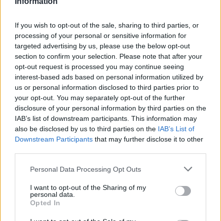
Information
FORMA-1
A Hondánál hisznek az áttörésben,
teljesen új motorral érkeznek a
If you wish to opt-out of the sale, sharing to third parties, or
Holland Nagydíjra az Aston
Martinnal
processing of your personal or sensitive information for
targeted advertising by us, please use the below opt-out
section to confirm your selection. Please note that after your
opt-out request is processed you may continue seeing
FORMA-1
Óriási fordulat Lewis Hamilton
interest-based ads based on personal information utilized by
jövőjével kapcsolatban
us or personal information disclosed to third parties prior to
your opt-out. You may separately opt-out of the further
disclosure of your personal information by third parties on the
IAB’s list of downstream participants. This information may
also be disclosed by us to third parties on the
IAB’s List of
Downstream Participants
that may further disclose it to other
third parties.
Please note that this website/app uses one or more Google
Personal Data Processing Opt Outs
services and may gather and store information including but
not limited to your visit or usage behaviour. You may click to
I want to opt-out of the Sharing of my
personal data.
grant or deny consent to Google and its third-party tags to
Opted In
use your data for below specified purposes in below Google
consent section.