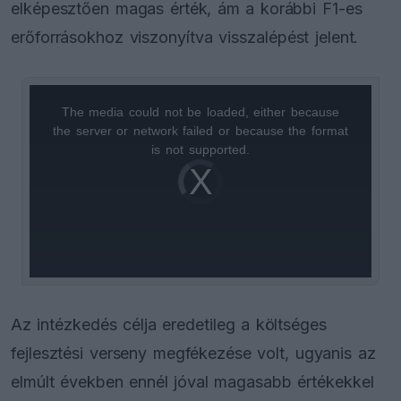
elképesztően magas érték, ám a korábbi F1-es
erőforrásokhoz viszonyítva visszalépést jelent.
The media could not be loaded, either because
This
the server or network failed or because the format
is
is not supported.
Video
a
Player
is
loading.
modal
window.
Az intézkedés célja eredetileg a költséges
fejlesztési verseny megfékezése volt, ugyanis az
elmúlt években ennél jóval magasabb értékekkel