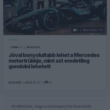
X / Mercedes F1
FORMA-1
/
MERCEDES
Jóval bonyolultabb lehet a Mercedes
motortrükkje, mint azt eredetileg
gondolni lehetett
18
HEGEDŰS LÁSZLÓ
184 N
Itt állítsd be, hogy a motorsport.hu hírei elsők