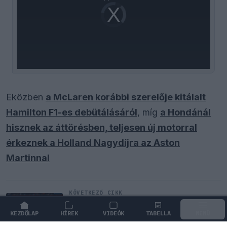
Video
Player
is
loading.
Eközben
a McLaren korábbi szerelője kitálalt
Hamilton F1-es debütálásáról
, míg
a Hondánál
hisznek az áttörésben, teljesen új motorral
érkeznek a Holland Nagydíjra az Aston
Martinnal
KÖVETKEZŐ CIKK
Ijesztő jelzés Spából, tényleg túl
lassúak lettek az új F1-es autók?
KEZDŐLAP
HÍREK
VIDEÓK
TABELLA
MENÜ
↓
GÖRGESS LE A FOLYTATÁSHOZ