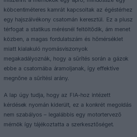
köbcentiméteres kamrát kapcsoltak az égéstérhez
egy hajszálvékony csatornán keresztül. Ez a plusz
térfogat a statikus mérésnél feltöltődik, ám menet
közben, a magas fordulatszám és hőmérséklet
miatt kialakuló nyomásviszonyok
megakadályoznák, hogy a sűrítés során a gázok
ebbe a csatornába áramoljanak, így effektíve
megnőne a sűrítési arány.
A lap úgy tudja, hogy az FIA-hoz intézett
kérdések nyomán kiderült, ez a konkrét megoldás
nem szabályos – legalábbis egy motortervező
mérnök így tájékoztatta a szerkesztőséget.