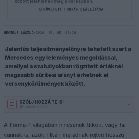
között jelenjenek meg a keresőben.
G
KÖVETETT FORRÁS BEÁLLÍTÁSA
HEGEDŰS LÁSZLÓ
/
2026. 02. 05. 06:10
Jelentős teljesítményelőnyre tehetett szert a
Mercedes egy leleményes megoldással,
amellyel a szabályokban rögzített értéknél
magasabb sűrítési arányt érhetnek el
versenykörülmények között.
SZÓLJ HOZZÁ TE IS!
18 hozzászólás.
A Forma–1 világában nincsenek titkok, vagy ha
vannak is, azok ritkán maradnak rejtve hosszú