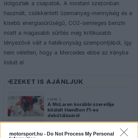
dolgoztak a csapatok. A mostani szezonban
használt, csökkentett üzemanyag-mennyiség és a
kisebb energiasűrűségű, CO2-semleges benzin
miatt a magasabb sűrítés még kritikusabb
tényezővé vált a hatékonyság szempontjából, így
nem véletlen, hogy a Mercedes ebbe az irányba
indult el.
EZEKET IS AJÁNLJUK
FORMA-1
A McLaren korábbi szerelője
kitálalt Hamilton F1-es
debütálásáról
motorsport.hu -
Do Not Process My Personal