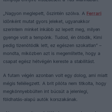
„Nagyon meglepett, őszintén szólva. A
Ferrari
időnként mutat gyors jeleket, ugyanakkor
szerintem minket inkább az lepett meg, milyen
gyenge volt a tempónk. Tudod, én ötödik, Kimi
pedig tizenötödik lett, ez egészen szokatlan” –
mondta, miközben azt is megemlítette, hogy a
csapat egész hétvégén kereste a stabilitást.
A futam végén azonban volt egy dolog, ami miatt
mégis fellélegzett. A brit pilóta nem titkolta, hogy
megkönnyebbülten int búcsút a jelenlegi,
földhatás-alapú autók korszakának.