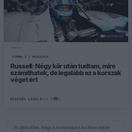
Northfoto
FORMA-1
/
MERCEDES
Russell: Négy kör után tudtam, mire
számíthatok, de legalább ez a korszak
véget ért
0
HEGEDŰS LÁSZLÓ
241 N
Itt állítsd be, hogy a motorsport.hu hírei elsők