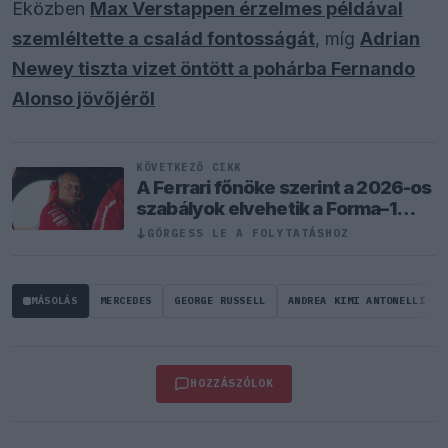
Eközben
Max Verstappen érzelmes példával
szemléltette a család fontosságát
, míg
Adrian
Newey tiszta vizet öntött a pohárba Fernando
Alonso jövőjéről
KÖVETKEZŐ CIKK
A Ferrari főnöke szerint a 2026-os
szabályok elvehetik a Forma–1
valódi versenyzési élményét
GÖRGESS LE A FOLYTATÁSHOZ
↓
MÁSOLÁS
MERCEDES
GEORGE RUSSELL
ANDREA KIMI ANTONELLI
HOZZÁSZÓLOK