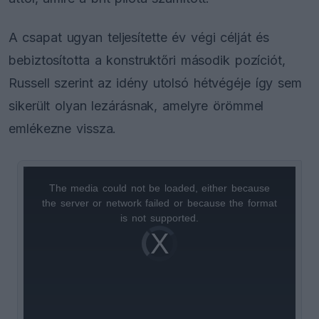
A csapat ugyan teljesítette év végi célját és
bebiztosította a konstruktőri második pozíciót,
Russell szerint az idény utolsó hétvégéje így sem
sikerült olyan lezárásnak, amelyre örömmel
emlékezne vissza.
The media could not be loaded, either because
This
the server or network failed or because the format
is
is not supported.
Video
a
Player
is
loading.
modal
window.