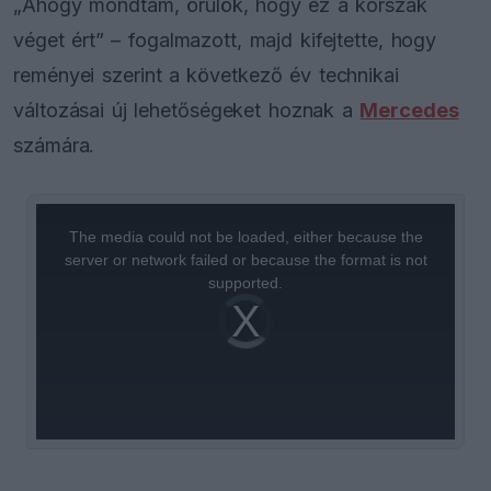
„Ahogy mondtam, örülök, hogy ez a korszak
véget ért” – fogalmazott, majd kifejtette, hogy
reményei szerint a következő év technikai
változásai új lehetőségeket hoznak a
Mercedes
számára.
This
is
a
The media could not be loaded, either because the
modal
window.
server or network failed or because the format is not
supported.
Video
Player
is
loading.