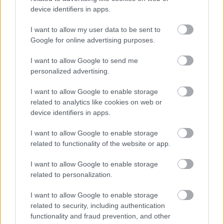
device identifiers in apps.
helyet. Ezt sikerült teljesíteni, de ettől még nem
mondanám, hogy jó érzéssel fejeztem be a
I want to allow my user data to be sent to
Google for online advertising purposes.
futamot” – mondta, majd hozzátette, hogy az
autó viselkedése az egész hétvégén
I want to allow Google to send me
personalized advertising.
bizonytalanná tette.
I want to allow Google to enable storage
related to analytics like cookies on web or
Felmerült a kérdés, látott-e bármikor is valódi
device identifiers in apps.
esélyt arra, hogy csatázni tudjon a dobogósokkal
I want to allow Google to enable storage
és beleszóljon az év végi bajnoki helyezések
related to functionality of the website or app.
alakulásába. Russell ezt rögtön elutasította, mivel
I want to allow Google to enable storage
már a futam elején világossá vált számára, hogy
related to personalization.
erre nem lesz lehetősége.
I want to allow Google to enable storage
related to security, including authentication
„Nem, őszintén szólva már négy kör után
functionality and fraud prevention, and other