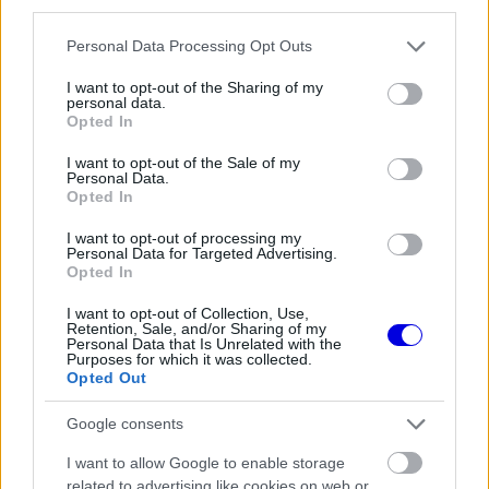
third parties.
Adrian Newey tiszta vizet öntött a
pohárba Fernando Alonso jövőjéről
Please note that this website/app uses one or more Google
Personal Data Processing Opt Outs
services and may gather and store information including but
not limited to your visit or usage behaviour. You may click to
I want to opt-out of the Sharing of my
personal data.
grant or deny consent to Google and its third-party tags to
Opted In
FORMA-1
use your data for below specified purposes in below Google
Különleges hangulat vár
consent section.
I want to opt-out of the Sale of my
Antonellire Monzában, nem
Personal Data.
mindenki neki szurkol
Opted In
I want to opt-out of processing my
Personal Data for Targeted Advertising.
„Őszintén szólva elég borzasztó verseny volt.
Opted In
Semmilyen tempónk nem volt, én ötödik lettem,
I want to opt-out of Collection, Use,
Retention, Sale, and/or Sharing of my
ami önmagában nem rossz, ugyanakkor a tempó
Personal Data that Is Unrelated with the
Purposes for which it was collected.
rettenetes volt, és amikor látod, hogy Kimi
Opted Out
tizenötödik, akkor érzed, hogy ez nem a
Google consents
megfelelő lezárása az évnek, ugyanis a célunk az
I want to allow Google to enable storage
volt, hogy megszerezzük a konstruktőri második
related to advertising like cookies on web or