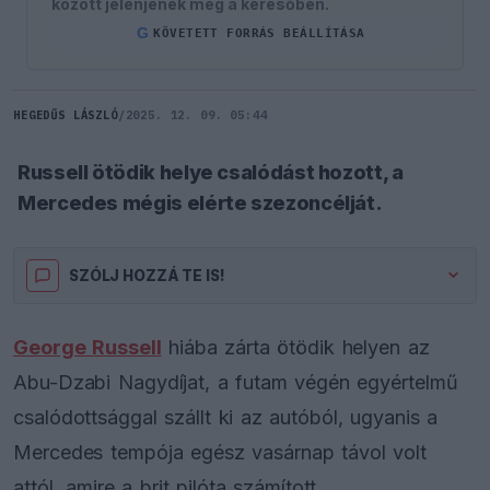
között jelenjenek meg a keresőben.
G
KÖVETETT FORRÁS BEÁLLÍTÁSA
HEGEDŰS LÁSZLÓ
/
2025. 12. 09. 05:44
Russell ötödik helye csalódást hozott, a
Mercedes mégis elérte szezoncélját.
SZÓLJ HOZZÁ TE IS!
George Russell
hiába zárta ötödik helyen az
Abu-Dzabi Nagydíjat, a futam végén egyértelmű
csalódottsággal szállt ki az autóból, ugyanis a
Mercedes tempója egész vasárnap távol volt
attól, amire a brit pilóta számított.