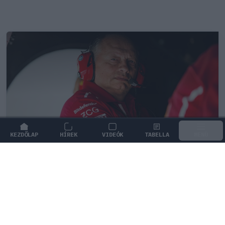
KEZDŐLAP
HÍREK
VIDEÓK
TABELLA
MENÜ
FORMA-1
/
FERRARI
A Ferrari főnöke szerint a 2026-os
szabályok elvehetik a Forma–1 valódi
versenyzési élményét
Fred Vasseur vegyes érzésekkel értékelte a 2026-os