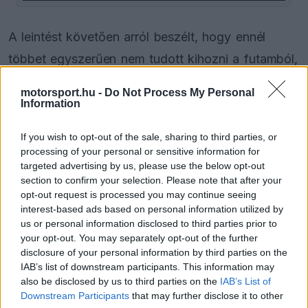
A leintést követően arról beszélt, hogy ennél
többet egyszerűen nem tudott kihozni a futamból,
majd Andrea Kimi Antonelli példáját is felhozta,
motorsport.hu -
Do Not Process My Personal
aki a mezőny második felében szenvedett és
Information
messze elmaradt a pontszerzéstől.
If you wish to opt-out of the sale, sharing to third parties, or
processing of your personal or sensitive information for
EZEKET IS AJÁNLJUK
targeted advertising by us, please use the below opt-out
section to confirm your selection. Please note that after your
opt-out request is processed you may continue seeing
interest-based ads based on personal information utilized by
FORMA-1
us or personal information disclosed to third parties prior to
Max Verstappen érzelmes példával
szemléltette a család fontosságát
your opt-out. You may separately opt-out of the further
disclosure of your personal information by third parties on the
IAB’s list of downstream participants. This information may
also be disclosed by us to third parties on the
IAB’s List of
Downstream Participants
that may further disclose it to other
FORMA-1