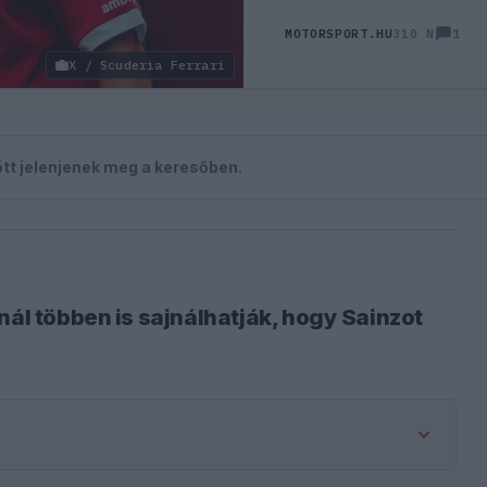
1
MOTORSPORT.HU
310 N
X / Scuderia Ferrari
zött jelenjenek meg a keresőben.
nál többen is sajnálhatják, hogy Sainzot