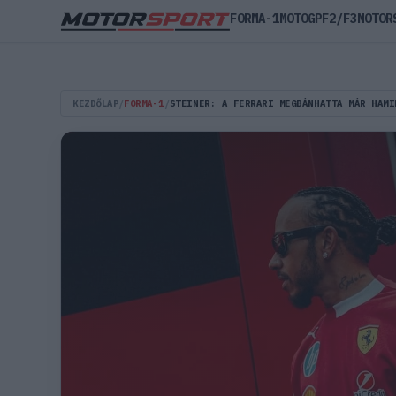
FORMA-1
MOTOGP
F2/F3
MOTOR
KEZDŐLAP
/
FORMA-1
/
STEINER: A FERRARI MEGBÁNHATTA MÁR HAMI