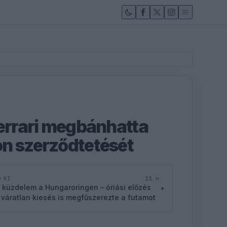
Ferrari megbánhatta
n szerződtetését
11 n
D KI
 küzdelem a Hungaroringen – óriási előzés
 váratlan kiesés is megfűszerezte a futamot