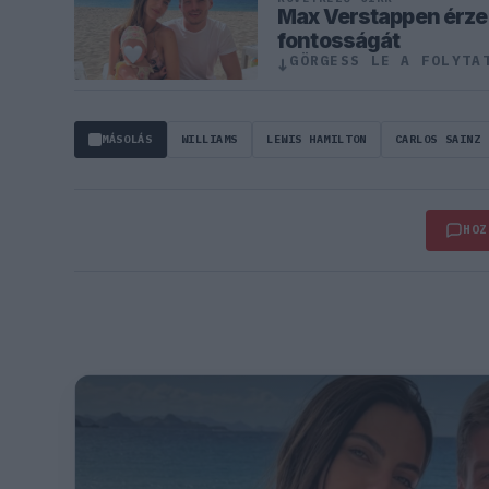
Max Verstappen érzel
fontosságát
GÖRGESS LE A FOLYTA
↓
MÁSOLÁS
WILLIAMS
LEWIS HAMILTON
CARLOS SAINZ
HOZ