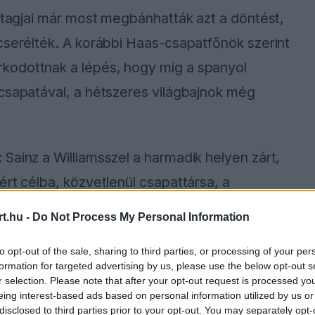
s tagjai már most megbánhatták azt a döntést,
cserélték. A korábbi Haas-csapatfőnök szerint
kodottnak a lépés, hogy míg a spanyol
 csapatával, a hétszeres világbajnok még
Sainz a Williamsszel a harmadik helyen zárt,
ért célba, közvetlenül csapattársa, a
tt.
t.hu -
Do Not Process My Personal Information
to opt-out of the sale, sharing to third parties, or processing of your per
formation for targeted advertising by us, please use the below opt-out s
ause the server or network failed or because the
r selection. Please note that after your opt-out request is processed y
s not supported.
eing interest-based ads based on personal information utilized by us or
disclosed to third parties prior to your opt-out. You may separately opt-