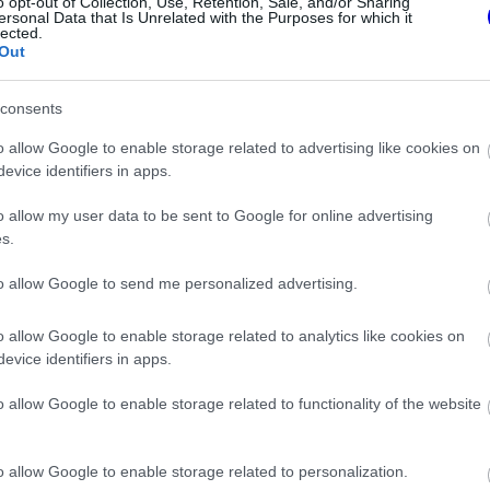
o opt-out of Collection, Use, Retention, Sale, and/or Sharing
ersonal Data that Is Unrelated with the Purposes for which it
lected.
Out
consents
o allow Google to enable storage related to advertising like cookies on
evice identifiers in apps.
o allow my user data to be sent to Google for online advertising
s.
to allow Google to send me personalized advertising.
FORMA-1
that a Ferrari Max
Sergio Perez válthatja Carlos
o allow Google to enable storage related to analytics like cookies on
megszerzéséért
Sainzot a Williamsnél
evice identifiers in apps.
o allow Google to enable storage related to functionality of the website
ainz kiváló munkát végzett a Ferrarinál,
o allow Google to enable storage related to personalization.
 és magasabb költségeket hozott: "A csapat