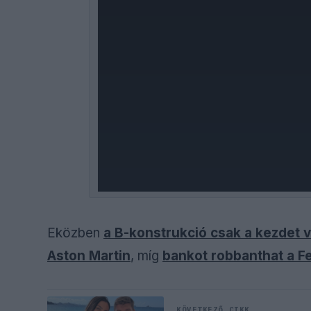
Eközben
a B-konstrukció csak a kezdet vo
Aston Martin
, míg
bankot robbanthat a F
KÖVETKEZŐ CIKK