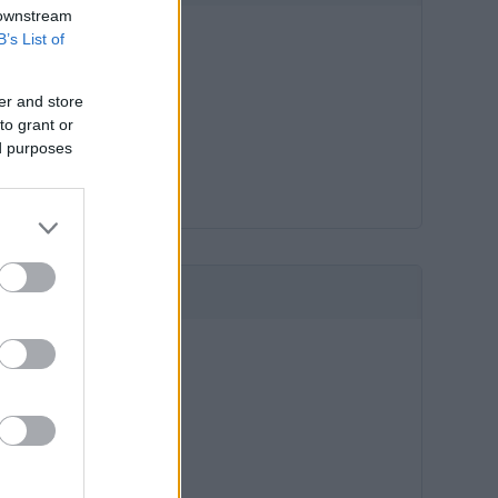
 downstream
B’s List of
er and store
to grant or
ed purposes
HIRDETÉS