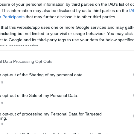
losure of your personal information by third parties on the IAB’s list of
. This information may also be disclosed by us to third parties on the
IA
Participants
that may further disclose it to other third parties.
 that this website/app uses one or more Google services and may gath
including but not limited to your visit or usage behaviour. You may click 
 to Google and its third-party tags to use your data for below specifi
ogle consent section.
l Data Processing Opt Outs
o opt-out of the Sharing of my personal data.
In
o opt-out of the Sale of my Personal Data.
gbánták már Hamilton leigazolását" –
In
ezetőség ezt sosem ismerné be, hiszen az
to opt-out of processing my Personal Data for Targeted
ing.
 biztos vagyok benne, hogy a bakui kettő
In
k ezen a csapatnál."