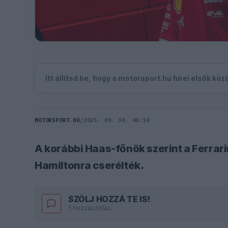
Itt állítsd be, hogy a motorsport.hu hírei elsők kö
MOTORSPORT.HU
/
2025. 09. 30. 06:14
A korábbi Haas-főnök szerint a Ferrari
Hamiltonra cserélték.
SZÓLJ HOZZÁ TE IS!
1 hozzászólás.