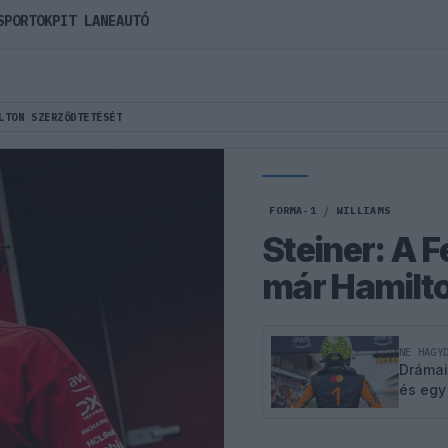
SPORTOK
PIT LANE
AUTÓ
LTON SZERZŐDTETÉSÉT
FORMA-1
/
WILLIAMS
Steiner: A 
már Hamilto
NE HAGY
Drámai
és egy