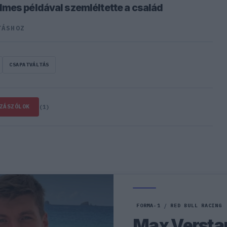
mes példával szemléltette a család
TÁSHOZ
CSAPATVÁLTÁS
ZÁSZÓLOK
(1)
FORMA-1
/
RED BULL RACING
Max Versta