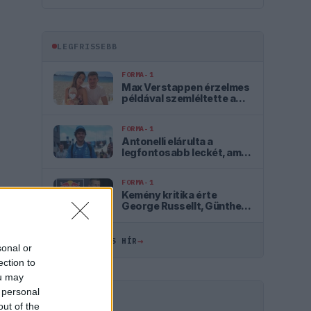
LEGFRISSEBB
FORMA-1
Max Verstappen érzelmes
példával szemléltette a
család fontosságát
FORMA-1
Antonelli elárulta a
legfontosabb leckét, amit
Hamiltontól és
Verstappentől tanult
FORMA-1
Kemény kritika érte
George Russellt, Günther
Steiner szerint mintha egy
Cadillacben ülne
→
ÖSSZES FRISS HÍR
sonal or
ection to
ou may
 personal
HIRDETÉS
out of the