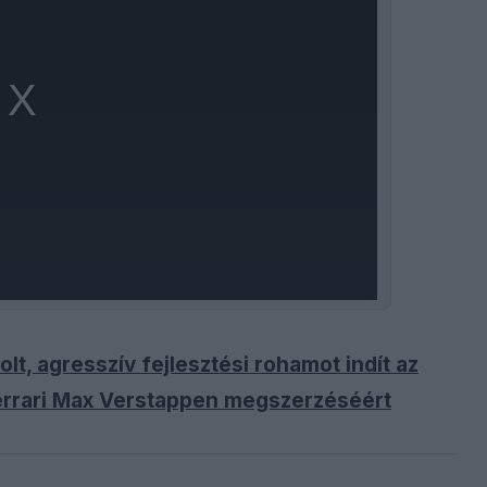
lt, agresszív fejlesztési rohamot indít az
errari Max Verstappen megszerzéséért