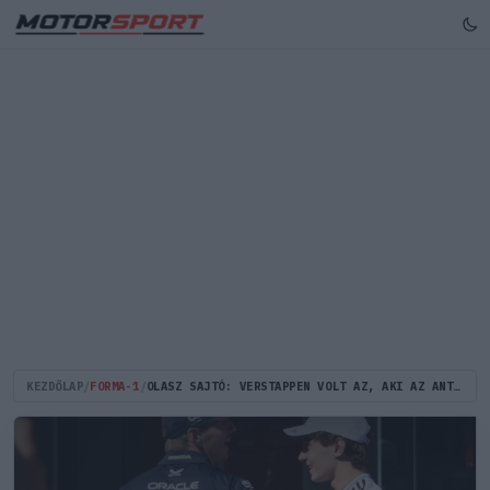
KEZDŐLAP
/
FORMA-1
/
OLASZ SAJTÓ: VERSTAPPEN VOLT AZ, AKI AZ ANTONELLI-ÜGY UTÁN NYILVÁNOS BOCSÁNATKÉRÉST KÖVETELT A RED BULLTÓL