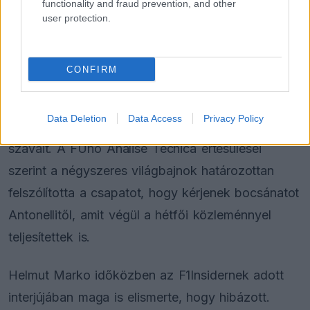
Kockázatos ötlettel villant a
functionality and fraud prevention, and other
Ferrari, hamarosan mindenki ezt
user protection.
másolhatja
CONFIRM
A háttérben azonban
Max Verstappen
közbenjárása is szerepet játszhatott abban, hogy
Data Deletion
Data Access
Privacy Policy
a Red Bull végül nyilvánosan visszavonja Marko
szavait. A FUno Analise Técnica értesülései
szerint a négyszeres világbajnok határozottan
felszólította a csapatot, hogy kérjenek bocsánatot
Antonellitől, amit végül a hétfői közleménnyel
teljesítettek is.
Helmut Marko időközben az F1Insidernek adott
interjújában maga is elismerte, hogy hibázott.