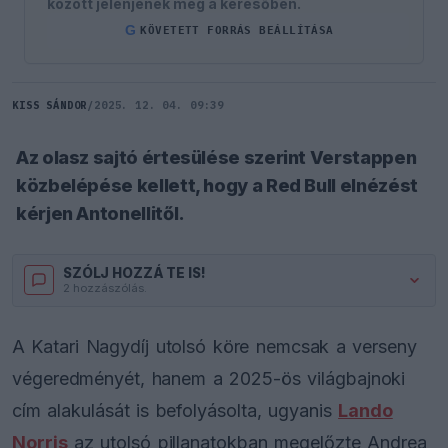
között jelenjenek meg a keresőben.
G
KÖVETETT FORRÁS BEÁLLÍTÁSA
KISS SÁNDOR
/
2025. 12. 04. 09:39
Az olasz sajtó értesülése szerint Verstappen
közbelépése kellett, hogy a Red Bull elnézést
kérjen Antonellitől.
SZÓLJ HOZZÁ TE IS!
2 hozzászólás.
A Katari Nagydíj utolsó köre nemcsak a verseny
végeredményét, hanem a 2025-ös világbajnoki
cím alakulását is befolyásolta, ugyanis
Lando
Norris
az utolsó pillanatokban megelőzte Andrea