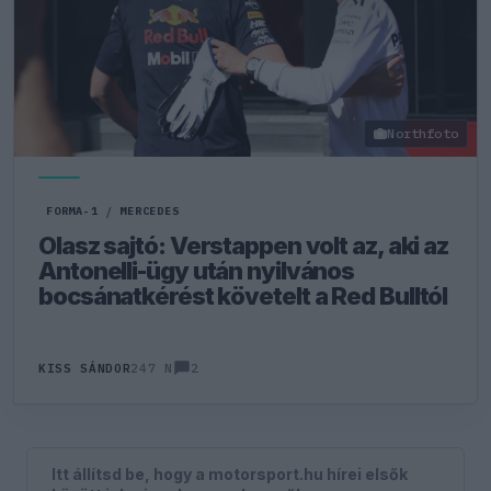
Northfoto
FORMA-1
/
MERCEDES
Olasz sajtó: Verstappen volt az, aki az
Antonelli-ügy után nyilvános
bocsánatkérést követelt a Red Bulltól
2
KISS SÁNDOR
247 N
Itt állítsd be, hogy a motorsport.hu hírei elsők