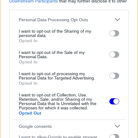
Downstream Participants
that may further disclose it to other
third parties.
Please note that this website/app uses one or more Google
Personal Data Processing Opt Outs
The media could not be loaded, either because
This
services and may gather and store information including but
the server or network failed or because the format
not limited to your visit or usage behaviour. You may click to
I want to opt-out of the Sharing of my
is
is not supported.
personal data.
grant or deny consent to Google and its third-party tags to
Opted In
Video
a
use your data for below specified purposes in below Google
Player
is
consent section.
loading.
modal
I want to opt-out of the Sale of my
Personal Data.
window.
Opted In
I want to opt-out of processing my
Personal Data for Targeted Advertising.
Opted In
Ebben a nyilatkozatban a csapat egyértelművé
I want to opt-out of Collection, Use,
Retention, Sale, and/or Sharing of my
Personal Data that Is Unrelated with the
tette, hogy „a Katari Nagydíjat követően
Purposes for which it was collected.
Opted Out
elhangzott állítások, miszerint a
Mercedes
pilótája, Kimi Antonelli szándékosan engedte el
Google consents
Lando Norrist, nem felelnek meg a valóságnak”. A
I want to allow Google to enable storage