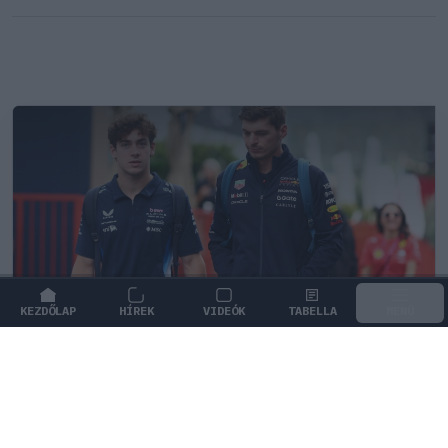
KEZDŐLAP
HÍREK
VIDEÓK
TABELLA
MENÜ
FORMA-1
/
MCLAREN
A saját protezsáltja állhat Max
Verstappen útjába a jövőben