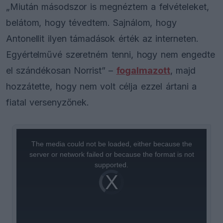
„Miután másodszor is megnéztem a felvételeket,
belátom, hogy tévedtem. Sajnálom, hogy
Antonellit ilyen támadások érték az interneten.
Egyértelművé szeretném tenni, hogy nem engedte
el szándékosan Norrist” –
fogalmazott
, majd
hozzátette, hogy nem volt célja ezzel ártani a
fiatal versenyzőnek.
This
is
a
The media could not be loaded, either because the
modal
window.
server or network failed or because the format is not
supported.
Video
Player
is
loading.