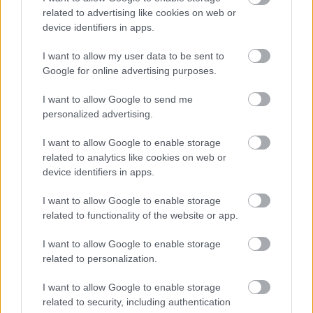
közlemény végén a Red Bull bocsánatot kért az
related to advertising like cookies on web or
device identifiers in apps.
Antonellit ért online támadások miatt.
I want to allow my user data to be sent to
Google for online advertising purposes.
EZEKET IS AJÁNLJUK
I want to allow Google to send me
personalized advertising.
FORMA-1
Óriási fordulat Lewis Hamilton
I want to allow Google to enable storage
jövőjével kapcsolatban
related to analytics like cookies on web or
device identifiers in apps.
I want to allow Google to enable storage
related to functionality of the website or app.
FORMA-1
Francia hatalomátvételről
suttognak a Red Bullnál
I want to allow Google to enable storage
related to personalization.
I want to allow Google to enable storage
related to security, including authentication
FORMA-1