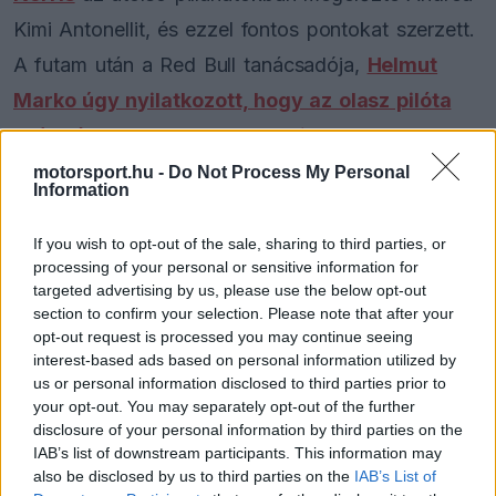
Kimi Antonellit, és ezzel fontos pontokat szerzett.
A futam után a Red Bull tanácsadója,
Helmut
Marko úgy nyilatkozott, hogy az olasz pilóta
szándékosan engedte el a britet
– ez a
kijelentés azonban komoly lavinát indított el a
motorsport.hu -
Do Not Process My Personal
Information
közösségi médiában.
If you wish to opt-out of the sale, sharing to third parties, or
A Marko által sugallt szándékosság miatt
processing of your personal or sensitive information for
targeted advertising by us, please use the below opt-out
Antonellit gyűlöletcunamival árasztották el a
section to confirm your selection. Please note that after your
közösségi oldalakon, ami miatt a Mercedes fiatal
opt-out request is processed you may continue seeing
interest-based ads based on personal information utilized by
versenyzője komoly támadások célpontjává vált.
us or personal information disclosed to third parties prior to
your opt-out. You may separately opt-out of the further
A Red Bull csak később, hétfőn reagált
disclosure of your personal information by third parties on the
hivatalosan az ügyre, amikor egy közleményt tett
IAB’s list of downstream participants. This information may
also be disclosed by us to third parties on the
IAB’s List of
közzé saját csatornáin.