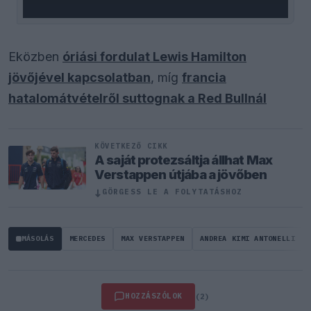
Eközben
óriási fordulat Lewis Hamilton
jövőjével kapcsolatban
, míg
francia
hatalomátvételről suttognak a Red Bullnál
KÖVETKEZŐ CIKK
A saját protezsáltja állhat Max
Verstappen útjába a jövőben
↓
GÖRGESS LE A FOLYTATÁSHOZ
MÁSOLÁS
MERCEDES
MAX VERSTAPPEN
ANDREA KIMI ANTONELLI
HOZZÁSZÓLOK
(2)